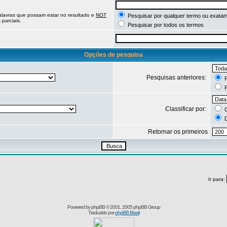
palavras que possam estar no resultado e
NOT
Pesquisar por qualquer termo ou exatam
parciais.
Pesquisar por todos os termos
Opções de pesquisa
Pesquisas anteriores:
P
P
Classificar por:
C
D
Retornar os primeiros
Ir para:
Powered by
phpBB
© 2001, 2005 phpBB Group
Traduzido por
phpBB Brasil