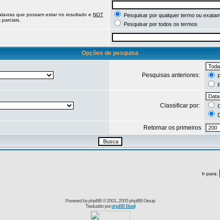
palavras que possam estar no resultado e
NOT
Pesquisar por qualquer termo ou exatam
parciais.
Pesquisar por todos os termos
Opções de pesquisa
Pesquisas anteriores:
P
P
Classificar por:
C
D
Retornar os primeiros
Ir para:
Powered by
phpBB
© 2001, 2005 phpBB Group
Traduzido por
phpBB Brasil