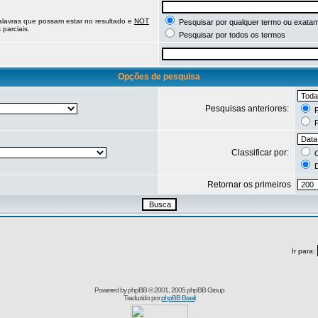
palavras que possam estar no resultado e
NOT
Pesquisar por qualquer termo ou exatam
parciais.
Pesquisar por todos os termos
Opções de pesquisa
Pesquisas anteriores:
P
P
Classificar por:
C
D
Retornar os primeiros
Ir para:
Powered by
phpBB
© 2001, 2005 phpBB Group
Traduzido por
phpBB Brasil