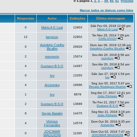
Ir à página
1
,
2
,
3
...
59
,
60
,
61
Próximo
Marcar todos os tópicos como lidos
Respostas
Autor
Exibições
Última mensagem
Sáb Fev 03, 2018 12:00 pm
0
Mário A G Leal
12903
Mário A G Leal
Ter Nov 25, 2014 7:09 pm
12
bergson
22802
CARLOVICH
Astolpho Coelho
Dom Jan 06, 2019 12:36 pm
0
26926
Bicalho
Astolpho Coelho Bicalho
Sex Abr 20, 2018 8:56 am
2
mesporto
15674
nickyfury
Sex Abr 20, 2018 8:54 am
4
Gustavo B S O
14497
nickyfury
Sáb Jan 27, 2018 1:54 pm
0
Ivo
13355
Ivo
Seg Jun 05, 2017 5:47 pm
4
Arzivenko
16696
Renato Rodrigues Roehrs
Seg Abr 17, 2017 12:41 pm
1
Ivo
8878
João Pinheiro
Ter Fev 21, 2017 7:54 pm
2
Gustavo B S O
13689
Gustavo B S O
Seg Nov 21, 2016 3:16 pm
6
Sergio Batalini
14475
João Pinheiro
Vinícius
Dom Out 30, 2016 9:35 pm
4
14579
Fernandes
Arzivenko
JOICIMAR
Dom Out 02, 2016 7:47 pm
0
11265
MAGGIONI
JOICIMAR MAGGIONI