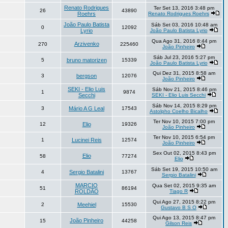
Renato Rodrigues
Ter Set 13, 2016 3:48 pm
26
43890
Roehrs
Renato Rodrigues Roehrs
João Paulo Batista
Sáb Set 03, 2016 10:48 am
0
12092
Lyrio
João Paulo Batista Lyrio
Qua Ago 31, 2016 8:44 pm
Arzivenko
270
225460
João Pinheiro
Sáb Jul 23, 2016 5:27 pm
5
bruno matorizen
15339
João Paulo Batista Lyrio
Qui Dez 31, 2015 8:58 am
3
bergson
12076
João Pinheiro
SEKI - Elio Luis
Sáb Nov 21, 2015 8:46 pm
1
9874
Secchi
SEKI - Elio Luis Secchi
Sáb Nov 14, 2015 8:29 pm
3
Mário A G Leal
17543
Astolpho Coelho Bicalho
Ter Nov 10, 2015 7:00 pm
12
Elio
19326
João Pinheiro
Ter Nov 10, 2015 6:54 pm
1
Lucinei Reis
12574
João Pinheiro
Sex Out 02, 2015 8:43 pm
Elio
58
77274
Elio
Sáb Set 19, 2015 10:50 am
4
Sergio Batalini
13767
Sergio Batalini
MARCIO
Qua Set 02, 2015 9:35 am
51
86194
ROLDÃO
Tiago R
Qui Ago 27, 2015 8:22 pm
2
Meehiel
15530
Gustavo B S O
Qui Ago 13, 2015 8:47 pm
João Pinheiro
15
44258
Gilson Reis