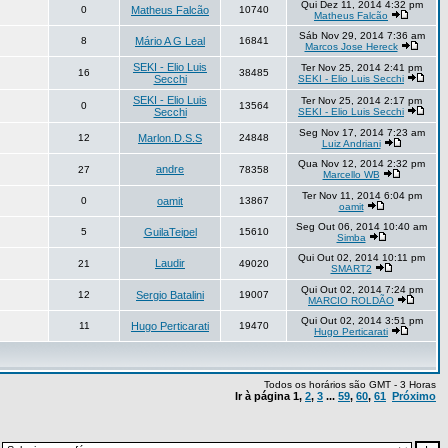
Qui Dez 11, 2014 4:32 pm
0
Matheus Falcão
10740
Matheus Falcão
Sáb Nov 29, 2014 7:36 am
8
Mário A G Leal
16841
Marcos Jose Hereck
SEKI - Elio Luis
Ter Nov 25, 2014 2:41 pm
16
38485
Secchi
SEKI - Elio Luis Secchi
SEKI - Elio Luis
Ter Nov 25, 2014 2:17 pm
0
13564
Secchi
SEKI - Elio Luis Secchi
Seg Nov 17, 2014 7:23 am
12
Marlon.D.S.S
24848
Luiz Andriani
Qua Nov 12, 2014 2:32 pm
andre
27
78358
Marcello WB
Ter Nov 11, 2014 6:04 pm
0
oamit
13867
oamit
Seg Out 06, 2014 10:40 am
5
GuilaTeipel
15610
Simba
Qui Out 02, 2014 10:11 pm
Laudir
21
49020
SMART2
Qui Out 02, 2014 7:24 pm
12
Sergio Batalini
19007
MARCIO ROLDÃO
Qui Out 02, 2014 3:51 pm
11
Hugo Perticarati
19470
Hugo Perticarati
Todos os horários são GMT - 3 Horas
Ir à página
1
,
2
,
3
...
59
,
60
,
61
Próximo