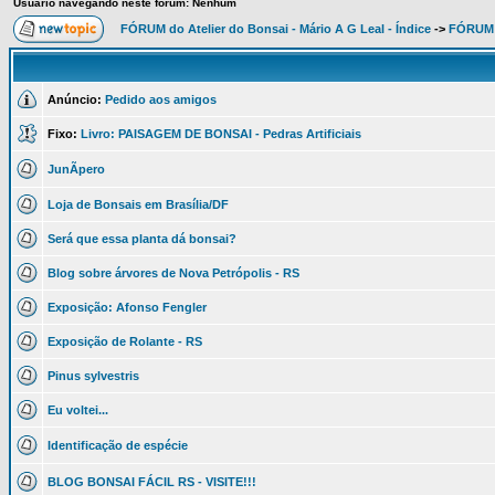
Usuário navegando neste fórum: Nenhum
FÓRUM do Atelier do Bonsai - Mário A G Leal - Índice
->
FÓRUM
Anúncio:
Pedido aos amigos
Fixo:
Livro: PAISAGEM DE BONSAI - Pedras Artificiais
JunÃ­pero
Loja de Bonsais em Brasília/DF
Será que essa planta dá bonsai?
Blog sobre árvores de Nova Petrópolis - RS
Exposição: Afonso Fengler
Exposição de Rolante - RS
Pinus sylvestris
Eu voltei...
Identificação de espécie
BLOG BONSAI FÁCIL RS - VISITE!!!