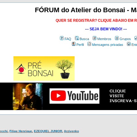
FÓRUM do Atelier do Bonsai - M
QUER SE REGISTRAR? CLIQUE ABAIXO EM 
--- SEJA BEM VINDO! ---
FAQ
Busca
Membros
Grupos
Perfil
Mensagens privadas
Ent
Secchi
,
Filipe Henrique
,
EZEQUIEL JUNIOR
,
Arzivenko