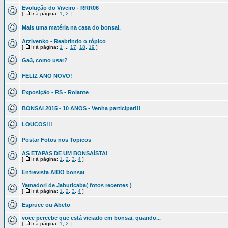
Evolução do Viveiro - RRR06
[
Ir à página:
1
,
2
]
Mais uma matéria na casa do bonsai.
Arzivenko - Reabrindo o tópico
[
Ir à página:
1
...
17
,
18
,
19
]
Ga3, como usar?
FELIZ ANO NOVO!
Exposição - RS - Rolante
BONSAI 2015 - 10 ANOS - Venha participar!!!
LOUCOS!!!
Postar Fotos nos Topicos
AS ETAPAS DE UM BONSAÍSTA!
[
Ir à página:
1
,
2
,
3
,
4
]
Entrevista AIDO bonsai
Yamadori de Jabuticaba( fotos recentes )
[
Ir à página:
1
,
2
,
3
,
4
]
Espruce ou Abeto
voce percebe que está viciado em bonsai, quando...
[
Ir à página:
1
,
2
]