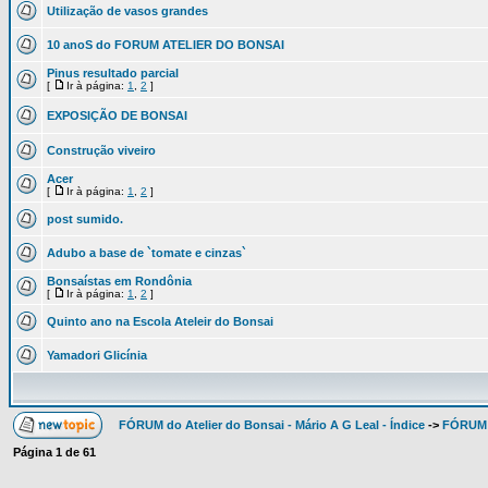
Utilização de vasos grandes
10 anoS do FORUM ATELIER DO BONSAI
Pinus resultado parcial
[
Ir à página:
1
,
2
]
EXPOSIÇÃO DE BONSAI
Construção viveiro
Acer
[
Ir à página:
1
,
2
]
post sumido.
Adubo a base de `tomate e cinzas`
Bonsaístas em Rondônia
[
Ir à página:
1
,
2
]
Quinto ano na Escola Ateleir do Bonsai
Yamadori Glicínia
FÓRUM do Atelier do Bonsai - Mário A G Leal - Índice
->
FÓRUM
Página
1
de
61