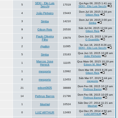
SEKI - Elio Luis
Qui Ago 06, 2015 1:41 pm
5
17019
Secchi
SEKI - Elio Luis Secchi
Dom Jul 19, 2015 2:16 pm
4
João Pinheiro
15443
Gilson Reis
Dom Jul 19, 2015 2:00 pm
3
Simba
14210
Simba
Sáb Jul 04, 2015 12:04 pm
9
Gilson Reis
20530
Gilson Reis
Paulo Oliveira
Dom Jun 21, 2015 1:34 pm
3
15679
Filho
O Guardião
Ter Jun 16, 2015 8:26 pm
2
rfgallon
11085
SEKI - Elio Luis Secchi
Qua Jun 10, 2015 10:48 am
5
Simba
15163
João Pinheiro
Marcos Jose
Qua Maio 06, 2015 10:19 pm
1
11105
Hereck
Edson M. Mori
Dom Mar 08, 2015 6:26 pm
1
mesporto
12992
Gilson Reis
Sáb Mar 07, 2015 5:44 pm
0
mesporto
12453
mesporto
Dom Fev 08, 2015 10:10 am
edson0605
21
38889
Pethrus Barros
Dom Fev 08, 2015 10:05 am
14
Pethrus Barros
21796
Pethrus Barros
Sáb Dez 27, 2014 11:21 am
1
Meehiel
10524
Meehiel
Qui Dez 25, 2014 4:50 pm
0
LUIZ ARTHUR
12493
LUIZ ARTHUR