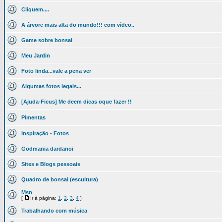
Cliquem....
A árvore mais alta do mundo!!! com vídeo..
Game sobre bonsai
Meu Jardin
Foto linda...vale a pena ver
Algumas fotos legais...
[Ajuda-Ficus] Me deem dicas oque fazer !!
Pimentas
Inspiração - Fotos
Godmania dardanoi
Sites e Blogs pessoais
Quadro de bonsai (escultura)
Msn
[
Ir à página:
1
,
2
,
3
,
4
]
Trabalhando com música