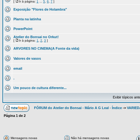
[
Ir à página:
1
...
5
,
6
,
7
]
Exposição "Flores de Holambra"
Planta na latinha
PowerPoint
Atelier do Bonsai no Orkut!
[
Ir à página:
1
,
2
,
3
]
ARVORES NO CINEMA(A Fonte da vida)
Valores de vasos
email
.
Um pouco de cultura diferente...
Exibir tópicos ant
FÓRUM do Atelier do Bonsai - Mário A G Leal - Índice
->
VARIED
Página
1
de
2
Mensagens novas
Não há mensagens novas