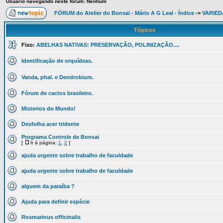
Usuário navegando neste fórum: Nenhum
FÓRUM do Atelier do Bonsai - Mário A G Leal - Índice
->
VARIED
Tópicos
Fixo:
ABELHAS NATIVAS: PRESERVAÇÃO, POLINIZAÇÃO....
Identificação de orquídeas.
Vanda, phal. e Dendrobium.
Fórum de cactos brasileiro.
Misterios do Mundo!
Desfolha acer tridente
Programa Controle de Bonsai
[
Ir à página:
1
,
2
]
ajuda urgente sobre trabalho de faculdade
ajuda urgente sobre trabalho de faculdade
alguem da paraíba ?
Ajuda para definir espécie
Rosmarinus officinalis