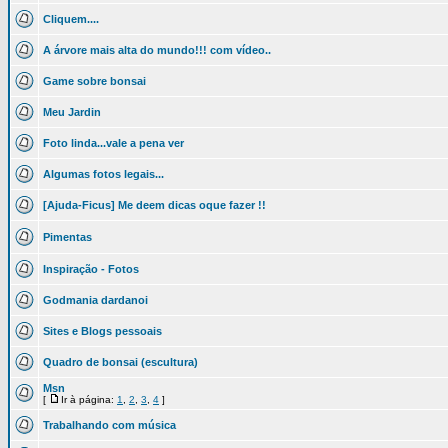
Cliquem....
A árvore mais alta do mundo!!! com vídeo..
Game sobre bonsai
Meu Jardin
Foto linda...vale a pena ver
Algumas fotos legais...
[Ajuda-Ficus] Me deem dicas oque fazer !!
Pimentas
Inspiração - Fotos
Godmania dardanoi
Sites e Blogs pessoais
Quadro de bonsai (escultura)
Msn
[
Ir à página:
1
,
2
,
3
,
4
]
Trabalhando com música