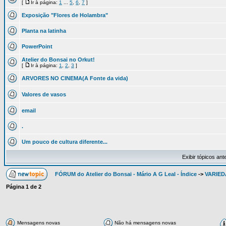
[
Ir à página:
1
...
5
,
6
,
7
]
Exposição "Flores de Holambra"
Planta na latinha
PowerPoint
Atelier do Bonsai no Orkut!
[
Ir à página:
1
,
2
,
3
]
ARVORES NO CINEMA(A Fonte da vida)
Valores de vasos
email
.
Um pouco de cultura diferente...
Exibir tópicos ant
FÓRUM do Atelier do Bonsai - Mário A G Leal - Índice
->
VARIED
Página
1
de
2
Mensagens novas
Não há mensagens novas