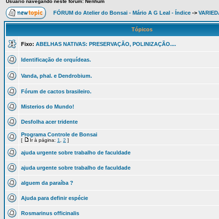
Usuário navegando neste fórum: Nenhum
FÓRUM do Atelier do Bonsai - Mário A G Leal - Índice
->
VARIED
Tópicos
Fixo:
ABELHAS NATIVAS: PRESERVAÇÃO, POLINIZAÇÃO....
Identificação de orquídeas.
Vanda, phal. e Dendrobium.
Fórum de cactos brasileiro.
Misterios do Mundo!
Desfolha acer tridente
Programa Controle de Bonsai
[
Ir à página:
1
,
2
]
ajuda urgente sobre trabalho de faculdade
ajuda urgente sobre trabalho de faculdade
alguem da paraíba ?
Ajuda para definir espécie
Rosmarinus officinalis