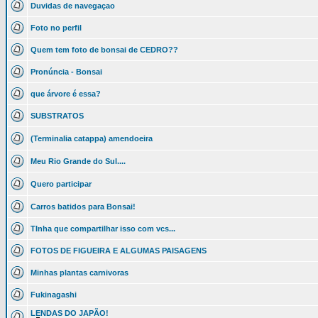
Duvidas de navegaçao
Foto no perfil
Quem tem foto de bonsai de CEDRO??
Pronúncia - Bonsai
que árvore é essa?
SUBSTRATOS
(Terminalia catappa) amendoeira
Meu Rio Grande do Sul....
Quero participar
Carros batidos para Bonsai!
TInha que compartilhar isso com vcs...
FOTOS DE FIGUEIRA E ALGUMAS PAISAGENS
Minhas plantas carnivoras
Fukinagashi
LENDAS DO JAPÃO!