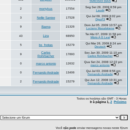
TARCISIO DIAS
Seg Set 28, 2009 8:59 pm
2
mortykus
17554
Laudir
Qui Jul 09, 2009 8:02 pm
3
Nellie Santee
17528
DigoF3
Dom Jul 05, 2009 10:57 pm
9
Baena
21326
Luciano Masalskiene
Ter Abr 07, 2009 11:58 pm
Liza
43
68950
Mário A G Leal
Qui Mar 26, 2009 8:24 am
5
bs_freitas
15279
Deutsch
Carlos
Sex Jan 30, 2009 11:10 pm
9
17893
Rohrbacher
Carlos Rohrbacher
Qua Set 24, 2008 12:22 pm
0
marco antonio
12632
marco antonio
Qui Jul 03, 2008 8:56 pm
0
Fernando Andrade
13406
Fernando Andrade
Qui Jun 12, 2008 10:31 pm
2
Fernando Andrade
15279
Fernando Andrade
Todos os horários são GMT - 3 Horas
Ir à página
1
,
2
Próximo
:
Você
não pode
enviar mensagens novas neste fórum