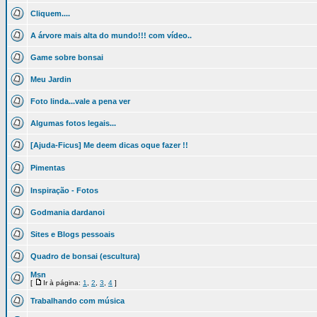
Cliquem....
A árvore mais alta do mundo!!! com vídeo..
Game sobre bonsai
Meu Jardin
Foto linda...vale a pena ver
Algumas fotos legais...
[Ajuda-Ficus] Me deem dicas oque fazer !!
Pimentas
Inspiração - Fotos
Godmania dardanoi
Sites e Blogs pessoais
Quadro de bonsai (escultura)
Msn
[
Ir à página:
1
,
2
,
3
,
4
]
Trabalhando com música