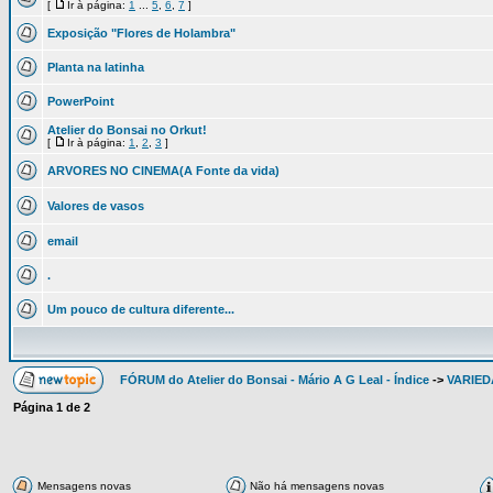
[
Ir à página:
1
...
5
,
6
,
7
]
Exposição "Flores de Holambra"
Planta na latinha
PowerPoint
Atelier do Bonsai no Orkut!
[
Ir à página:
1
,
2
,
3
]
ARVORES NO CINEMA(A Fonte da vida)
Valores de vasos
email
.
Um pouco de cultura diferente...
FÓRUM do Atelier do Bonsai - Mário A G Leal - Índice
->
VARIED
Página
1
de
2
Mensagens novas
Não há mensagens novas