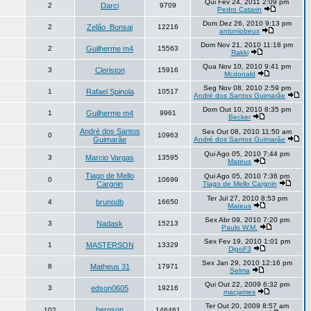
Qui Fev 24, 2011 2:09 pm
2
Darci
9709
Pedro Catarin
Dom Dez 26, 2010 9:13 pm
2
Zelão_Bonsai
12216
antoniobeux
Dom Nov 21, 2010 11:18 pm
2
Guilherme m4
15563
Rakki
Qua Nov 10, 2010 9:41 pm
3
Cleriston
15916
Mcdonald
Seg Nov 08, 2010 2:59 pm
1
Rafael Spinola
10517
André dos Santos Guimarãe
Dom Out 10, 2010 8:35 pm
1
Guilherme m4
9961
Becker
André dos Santos
Sex Out 08, 2010 11:50 am
0
10963
Guimarãe
André dos Santos Guimarãe
Qui Ago 05, 2010 7:44 pm
3
Marcio Vargas
13595
Mateus
Tiago de Mello
Qui Ago 05, 2010 7:36 pm
0
10699
Cargnin
Tiago de Mello Cargnin
Ter Jul 27, 2010 8:53 pm
4
brunodb
16650
Mateus
Sex Abr 09, 2010 7:20 pm
3
Nadask
15213
Paulo W.M.
Sex Fev 19, 2010 1:01 pm
1
MASTERSON
13329
DigoF3
Sex Jan 29, 2010 12:16 pm
8
Matheus 31
17971
Selma
Qui Out 22, 2009 6:32 pm
3
edson0605
19216
macjames
Ter Out 20, 2009 8:57 am
bergson
102
146461