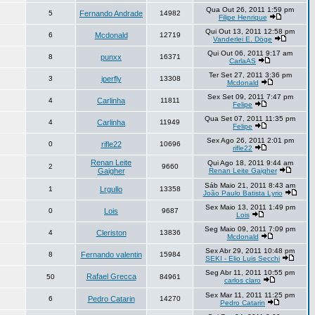
Qua Out 26, 2011 1:59 pm
5
Fernando Andrade
14982
Filipe Henrique
Qui Out 13, 2011 12:58 pm
6
Mcdonald
12719
Vanderlei E. Döge
Qui Out 06, 2011 9:17 am
8
punxx
16371
CarlaAS
Ter Set 27, 2011 3:36 pm
3
iperfly
13308
Mcdonald
Sex Set 09, 2011 7:47 pm
4
Carlinha
11811
Felipe
Qua Set 07, 2011 11:35 pm
4
Carlinha
11949
Felipe
Sex Ago 26, 2011 2:01 pm
0
rifle22
10696
rifle22
Renan Leite
Qui Ago 18, 2011 9:44 am
2
9660
Gaigher
Renan Leite Gaigher
Sáb Maio 21, 2011 8:43 am
1
Lrgullo
13358
João Paulo Batista Lyrio
Sex Maio 13, 2011 1:49 pm
0
Lois
9687
Lois
Seg Maio 09, 2011 7:09 pm
4
Cleriston
13836
Mcdonald
Sex Abr 29, 2011 10:48 pm
8
Fernando valentin
15984
SEKI - Elio Luis Secchi
Seg Abr 11, 2011 10:55 pm
Rafael Grecca
50
84961
carlos claro
Sex Mar 11, 2011 11:25 pm
6
Pedro Catarin
14270
Pedro Catarin