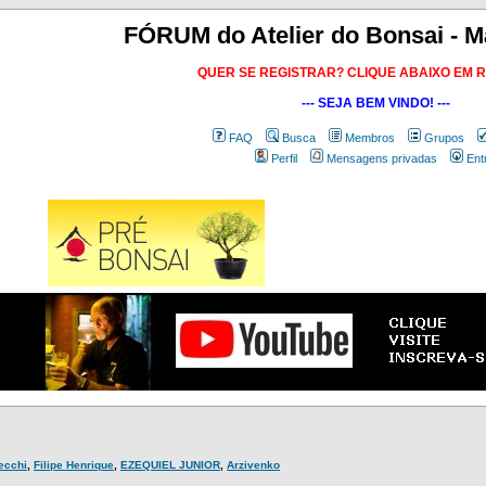
FÓRUM do Atelier do Bonsai - M
QUER SE REGISTRAR? CLIQUE ABAIXO EM 
--- SEJA BEM VINDO! ---
FAQ
Busca
Membros
Grupos
Perfil
Mensagens privadas
Ent
Secchi
,
Filipe Henrique
,
EZEQUIEL JUNIOR
,
Arzivenko