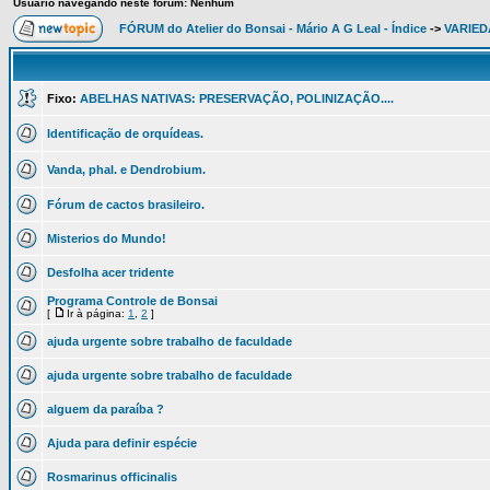
Usuário navegando neste fórum: Nenhum
FÓRUM do Atelier do Bonsai - Mário A G Leal - Índice
->
VARIED
Fixo:
ABELHAS NATIVAS: PRESERVAÇÃO, POLINIZAÇÃO....
Identificação de orquídeas.
Vanda, phal. e Dendrobium.
Fórum de cactos brasileiro.
Misterios do Mundo!
Desfolha acer tridente
Programa Controle de Bonsai
[
Ir à página:
1
,
2
]
ajuda urgente sobre trabalho de faculdade
ajuda urgente sobre trabalho de faculdade
alguem da paraíba ?
Ajuda para definir espécie
Rosmarinus officinalis