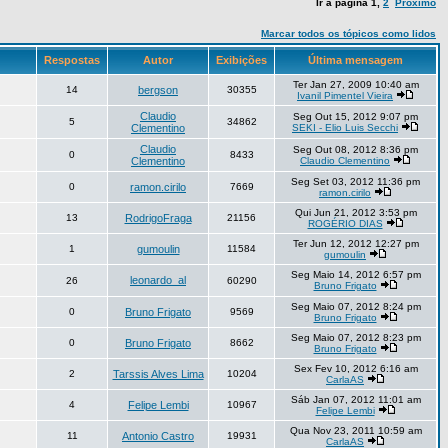
Ir à página
1
,
2
Próximo
Marcar todos os tópicos como lidos
Respostas
Autor
Exibições
Última mensagem
Ter Jan 27, 2009 10:40 am
14
bergson
30355
Ivanil Pimentel Vieira
Claudio
Seg Out 15, 2012 9:07 pm
5
34862
Clementino
SEKI - Elio Luis Secchi
Claudio
Seg Out 08, 2012 8:36 pm
0
8433
Clementino
Claudio Clementino
Seg Set 03, 2012 11:36 pm
0
ramon.cirilo
7669
ramon.cirilo
Qui Jun 21, 2012 3:53 pm
13
RodrigoFraga
21156
ROGÉRIO DIAS
Ter Jun 12, 2012 12:27 pm
1
gumoulin
11584
gumoulin
Seg Maio 14, 2012 6:57 pm
leonardo_al
26
60290
Bruno Frigato
Seg Maio 07, 2012 8:24 pm
0
Bruno Frigato
9569
Bruno Frigato
Seg Maio 07, 2012 8:23 pm
0
Bruno Frigato
8662
Bruno Frigato
Sex Fev 10, 2012 6:16 am
2
Tarssis Alves Lima
10204
CarlaAS
Sáb Jan 07, 2012 11:01 am
4
Felipe Lembi
10967
Felipe Lembi
Qua Nov 23, 2011 10:59 am
11
Antonio Castro
19931
CarlaAS