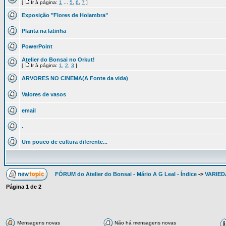
[
Ir à página:
1
...
5
,
6
,
7
]
Exposição "Flores de Holambra"
Planta na latinha
PowerPoint
Atelier do Bonsai no Orkut!
[
Ir à página:
1
,
2
,
3
]
ARVORES NO CINEMA(A Fonte da vida)
Valores de vasos
email
.
Um pouco de cultura diferente...
FÓRUM do Atelier do Bonsai - Mário A G Leal - Índice
->
VARIED
Página
1
de
2
Mensagens novas
Não há mensagens novas