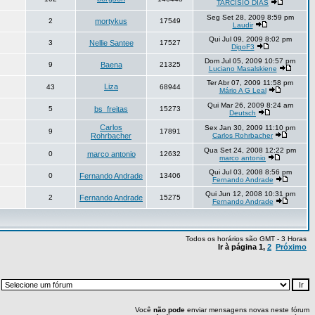
TARCISIO DIAS
Seg Set 28, 2009 8:59 pm
2
mortykus
17549
Laudir
Qui Jul 09, 2009 8:02 pm
3
Nellie Santee
17527
DigoF3
Dom Jul 05, 2009 10:57 pm
9
Baena
21325
Luciano Masalskiene
Ter Abr 07, 2009 11:58 pm
Liza
43
68944
Mário A G Leal
Qui Mar 26, 2009 8:24 am
5
bs_freitas
15273
Deutsch
Carlos
Sex Jan 30, 2009 11:10 pm
9
17891
Rohrbacher
Carlos Rohrbacher
Qua Set 24, 2008 12:22 pm
0
marco antonio
12632
marco antonio
Qui Jul 03, 2008 8:56 pm
0
Fernando Andrade
13406
Fernando Andrade
Qui Jun 12, 2008 10:31 pm
2
Fernando Andrade
15275
Fernando Andrade
Todos os horários são GMT - 3 Horas
Ir à página
1
,
2
Próximo
:
Você
não pode
enviar mensagens novas neste fórum