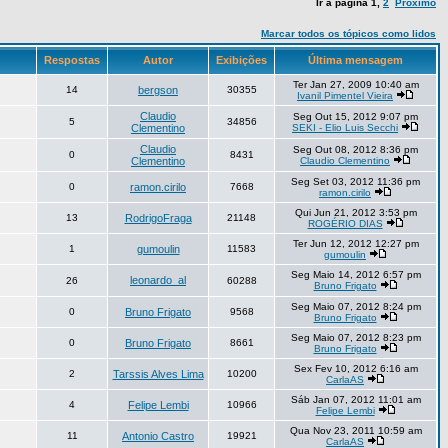
Ir à página
1
,
2
Próximo
Marcar todos os tópicos como lidos
Respostas
Autor
Exibições
Última mensagem
Ter Jan 27, 2009 10:40 am
14
bergson
30355
Ivanil Pimentel Vieira
Claudio
Seg Out 15, 2012 9:07 pm
5
34856
Clementino
SEKI - Elio Luis Secchi
Claudio
Seg Out 08, 2012 8:36 pm
0
8431
Clementino
Claudio Clementino
Seg Set 03, 2012 11:36 pm
0
ramon.cirilo
7668
ramon.cirilo
Qui Jun 21, 2012 3:53 pm
13
RodrigoFraga
21148
ROGÉRIO DIAS
Ter Jun 12, 2012 12:27 pm
1
gumoulin
11583
gumoulin
Seg Maio 14, 2012 6:57 pm
leonardo_al
26
60288
Bruno Frigato
Seg Maio 07, 2012 8:24 pm
0
Bruno Frigato
9568
Bruno Frigato
Seg Maio 07, 2012 8:23 pm
0
Bruno Frigato
8661
Bruno Frigato
Sex Fev 10, 2012 6:16 am
2
Tarssis Alves Lima
10200
CarlaAS
Sáb Jan 07, 2012 11:01 am
4
Felipe Lembi
10966
Felipe Lembi
Qua Nov 23, 2011 10:59 am
11
Antonio Castro
19921
CarlaAS