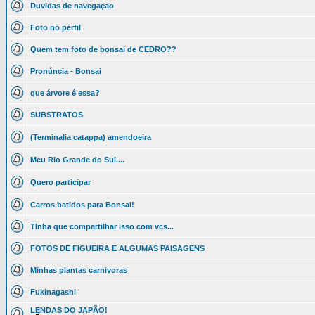
Duvidas de navegaçao
Foto no perfil
Quem tem foto de bonsai de CEDRO??
Pronúncia - Bonsai
que árvore é essa?
SUBSTRATOS
(Terminalia catappa) amendoeira
Meu Rio Grande do Sul....
Quero participar
Carros batidos para Bonsai!
TInha que compartilhar isso com vcs...
FOTOS DE FIGUEIRA E ALGUMAS PAISAGENS
Minhas plantas carnivoras
Fukinagashi
LENDAS DO JAPÃO!