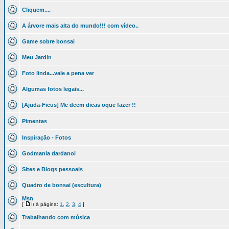
Cliquem....
A árvore mais alta do mundo!!! com vídeo..
Game sobre bonsai
Meu Jardin
Foto linda...vale a pena ver
Algumas fotos legais...
[Ajuda-Ficus] Me deem dicas oque fazer !!
Pimentas
Inspiração - Fotos
Godmania dardanoi
Sites e Blogs pessoais
Quadro de bonsai (escultura)
Msn
[
Ir à página:
1
,
2
,
3
,
4
]
Trabalhando com música