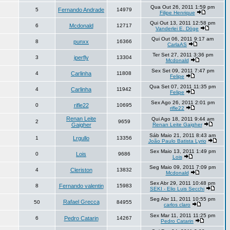
Qua Out 26, 2011 1:59 pm
5
Fernando Andrade
14979
Filipe Henrique
Qui Out 13, 2011 12:58 pm
6
Mcdonald
12717
Vanderlei E. Döge
Qui Out 06, 2011 9:17 am
8
punxx
16366
CarlaAS
Ter Set 27, 2011 3:36 pm
3
iperfly
13304
Mcdonald
Sex Set 09, 2011 7:47 pm
4
Carlinha
11808
Felipe
Qua Set 07, 2011 11:35 pm
4
Carlinha
11942
Felipe
Sex Ago 26, 2011 2:01 pm
0
rifle22
10695
rifle22
Renan Leite
Qui Ago 18, 2011 9:44 am
2
9659
Gaigher
Renan Leite Gaigher
Sáb Maio 21, 2011 8:43 am
1
Lrgullo
13356
João Paulo Batista Lyrio
Sex Maio 13, 2011 1:49 pm
0
Lois
9686
Lois
Seg Maio 09, 2011 7:09 pm
4
Cleriston
13832
Mcdonald
Sex Abr 29, 2011 10:48 pm
8
Fernando valentin
15983
SEKI - Elio Luis Secchi
Seg Abr 11, 2011 10:55 pm
Rafael Grecca
50
84955
carlos claro
Sex Mar 11, 2011 11:25 pm
6
Pedro Catarin
14267
Pedro Catarin