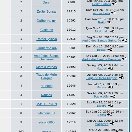
Qui Fev 24, 2011 2:09 pm
2
Darci
9708
Pedro Catarin
Dom Dez 26, 2010 9:13 pm
2
Zelão_Bonsai
12215
antoniobeux
Dom Nov 21, 2010 11:18 pm
2
Guilherme m4
15562
Rakki
Qua Nov 10, 2010 9:41 pm
3
Cleriston
15912
Mcdonald
Seg Nov 08, 2010 2:59 pm
1
Rafael Spinola
10516
André dos Santos Guimarãe
Dom Out 10, 2010 8:35 pm
1
Guilherme m4
9960
Becker
André dos Santos
Sex Out 08, 2010 11:50 am
0
10962
Guimarãe
André dos Santos Guimarãe
Qui Ago 05, 2010 7:44 pm
3
Marcio Vargas
13593
Mateus
Tiago de Mello
Qui Ago 05, 2010 7:36 pm
0
10699
Cargnin
Tiago de Mello Cargnin
Ter Jul 27, 2010 8:53 pm
4
brunodb
16646
Mateus
Sex Abr 09, 2010 7:20 pm
3
Nadask
15207
Paulo W.M.
Sex Fev 19, 2010 1:01 pm
1
MASTERSON
13328
DigoF3
Sex Jan 29, 2010 12:16 pm
8
Matheus 31
17962
Selma
Qui Out 22, 2009 6:32 pm
3
edson0605
19216
macjames
Ter Out 20, 2009 8:57 am
bergson
102
146448