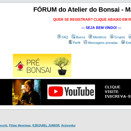
FÓRUM do Atelier do Bonsai - M
QUER SE REGISTRAR? CLIQUE ABAIXO EM 
--- SEJA BEM VINDO! ---
FAQ
Busca
Membros
Grupos
Perfil
Mensagens privadas
Ent
Secchi
,
Filipe Henrique
,
EZEQUIEL JUNIOR
,
Arzivenko