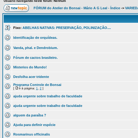
Usuário navegando neste fórum: Nenhum
FÓRUM do Atelier do Bonsai - Mário A G Leal - Índice
->
VARIED
Fixo:
ABELHAS NATIVAS: PRESERVAÇÃO, POLINIZAÇÃO....
Identificação de orquídeas.
Vanda, phal. e Dendrobium.
Fórum de cactos brasileiro.
Misterios do Mundo!
Desfolha acer tridente
Programa Controle de Bonsai
[
Ir à página:
1
,
2
]
ajuda urgente sobre trabalho de faculdade
ajuda urgente sobre trabalho de faculdade
alguem da paraíba ?
Ajuda para definir espécie
Rosmarinus officinalis