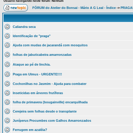
Usuário navegando neste fórum: Nenhum
FÓRUM do Atelier do Bonsai - Mário A G Leal - Índice
->
PRAGAS
Caliandra seca
Identificação de "praga"
Ajuda com mudas de jacarandá com mosquitos
folhas de jabuticabeira amarronzadas
Ataque ao pé de linchia.
Praga em Ulmus - URGENTE!!!!
Cochonilhas no Jasmim - Ajuda para combater
Inseticidas em árvores frutíferas
folha de primavera (bougainville) encarquilhada
Cerejeira sem folhas desde o transplante
Juníperus Procumbes com Galhos Amarronzados
Ferrugem em azaléia?