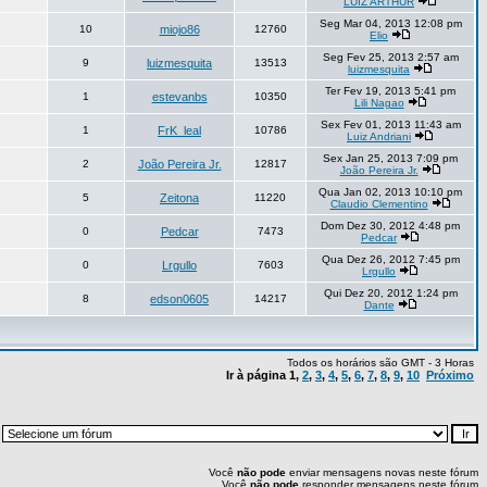
LUIZ ARTHUR
Seg Mar 04, 2013 12:08 pm
10
miojo86
12760
Elio
Seg Fev 25, 2013 2:57 am
9
luizmesquita
13513
luizmesquita
Ter Fev 19, 2013 5:41 pm
1
estevanbs
10350
Lili Nagao
Sex Fev 01, 2013 11:43 am
1
FrK_leal
10786
Luiz Andriani
Sex Jan 25, 2013 7:09 pm
2
João Pereira Jr.
12817
João Pereira Jr.
Qua Jan 02, 2013 10:10 pm
5
Zeitona
11220
Claudio Clementino
Dom Dez 30, 2012 4:48 pm
0
Pedcar
7473
Pedcar
Qua Dez 26, 2012 7:45 pm
0
Lrgullo
7603
Lrgullo
Qui Dez 20, 2012 1:24 pm
8
edson0605
14217
Dante
Todos os horários são GMT - 3 Horas
Ir à página
1
,
2
,
3
,
4
,
5
,
6
,
7
,
8
,
9
,
10
Próximo
:
Você
não pode
enviar mensagens novas neste fórum
Você
não pode
responder mensagens neste fórum