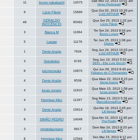
Sáb Nov 23, 2013 10:01 am
11
bruno nakabashi
14575
Hugo Perticarati
Qua Out 02, 2013 10:26 pm
9
Lúcio Flávio
15690
LUIZ ARTHUR
GERALDO
Qua Set 25, 2013 1:32 pm
48
95492
INOCÊNCIO
Lúcio Flávio
Ter Set 24, 2013 8:04 pm
3
Bianca M
11064
Bruno Lopes
Ter Jun 25, 2013 1:06 pm
5
Lapate
11179
Djalmo
Seg Jun 24, 2013 10:03 pm
1
Denis Araújo
7634
LUIZ ARTHUR
Seg Jun 10, 2013 5:52 pm
3
Seisdedos
8745
SEKI - Elio Luis Secchi
Qui Jun 06, 2013 8:40 pm
6
luizmesquita
10870
Fabiano de C Fernandes
Qua Maio 22, 2013 8:15 pm
4
Denis Araújo
9539
Denis Araújo
Qua Maio 15, 2013 1:58 pm
4
lucas.soranz
11910
lucas.soranz
Seg Maio 13, 2013 5:26 pm
4
Henrique Kiko
11267
MarcoBonsaiPoa
Qui Abr 18, 2013 2:45 pm
3
Denis Araújo
10614
Lili Nagao
Qua Abr 10, 2013 12:46 pm
8
SIMÃO PEDRO
14048
TheThality
Dom Mar 24, 2013 8:20 pm
3
renatolaureano
8917
Lili Nagao
Sex Mar 15, 2013 9:12 pm
8
Henrique Kiko
12544