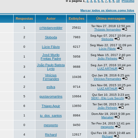
Ir à página
1
,
2
,
3
,
4
,
5
,
6
,
7
,
8
,
9
,
10
Próximo
Marcar todos os tópicos como lidos
Respostas
Autor
Exibições
Última mensagem
Ter Nov 27, 2018 12:50 pm
1
crhistianvedder
25611
Thássio fernandes
Seg Ago 07, 2017 10:04 pm
2
Sloboda
7983
Sloboda
Seg Maio 22, 2017 11:09 pm
0
Lúcio Flávio
6217
Lúcio Flávio
José Murilo
Seg Maio 15, 2017 2:40 pm
1
5958
Freitas Padre
João Pinheiro
João Paulo Batista
Seg Jun 27, 2016 10:44 pm
3
9688
Lyrio
LUIZ ARTHUR
Vinícius
Qui Jan 28, 2016 6:25 pm
4
10436
Fernandes
Vinícius Fernandes
Sex Nov 06, 2015 10:25 pm
2
esilva
9714
LUIZ ARTHUR
Qui Set 10, 2015 3:23 pm
5
gustavomartins
10664
SEKI - Elio Luis Secchi
Ter Set 08, 2015 3:46 pm
6
Thiago Aguir
13650
João Pinheiro
Dom Abr 19, 2015 9:38 pm
1
ju_dos_santos
8984
Manakel
Ter Fev 24, 2015 12:41 pm
0
mesporto
9450
mesporto
Qui Fev 19, 2015 10:48 am
4
Richard
12617
Richard