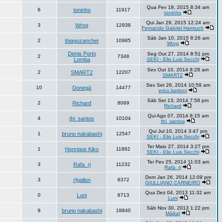
Qua Fev 18, 2015 8:34 am
6
toninho
11917
toninho
Qui Jan 29, 2015 12:24 am
3
Wrog
12938
Fernando Gabriel Harmuch
Sáb Jan 10, 2015 8:26 am
2
thiagozanchet
10985
Wrog
Denis Porto
Seg Out 27, 2014 8:51 pm
2
7348
Lomba
SEKI - Elio Luis Secchi
Sex Out 10, 2014 8:28 am
2
SMART2
12207
SMART2
Sex Set 26, 2014 10:59 am
10
Donegá
14477
erico.bettoni
Sáb Set 13, 2014 7:58 pm
2
Richard
8069
Richard
Qui Ago 07, 2014 8:15 am
4
thi_santos
10104
thi_santos
Qui Jul 10, 2014 3:47 pm
1
bruno nakabashi
12547
SEKI - Elio Luis Secchi
Ter Maio 27, 2014 3:27 pm
1
Henrique Kiko
11882
SEKI - Elio Luis Secchi
Ter Fev 25, 2014 11:03 am
3
Rafa_rj
11232
Rafa_rj
Dom Jan 26, 2014 12:09 pm
3
rfgallon
8372
GIULLIANO CARNEIRO
Qua Dez 04, 2013 11:32 am
0
Luni
8713
Luni
Sáb Nov 30, 2013 1:22 pm
9
bruno nakabashi
18840
Máikal