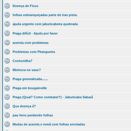
Doença de Ficus
folhas esbranquiçadas parte de tras preta.
ajuda urgente com jabuticabeira quebrada
Praga difícil - Ajuda por favor
acerola com problemas
Problemas com Pitangueira
Cochonilha?
Minhoca no vaso?
Praga generalizada.......
Praga em bougainville
Praga (Qual? Como combater?) - Jabuticaba Sabará
Que doença é?
pau ferro perdendo folhas
Mudas de acerola e romã com folhas enroladas