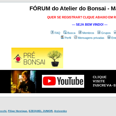
FÓRUM do Atelier do Bonsai - M
QUER SE REGISTRAR? CLIQUE ABAIXO EM 
--- SEJA BEM VINDO! ---
FAQ
Busca
Membros
Grupos
Perfil
Mensagens privadas
Ent
Secchi
,
Filipe Henrique
,
EZEQUIEL JUNIOR
,
Arzivenko