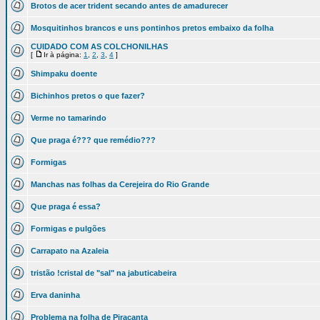
Brotos de acer trident secando antes de amadurecer
Mosquitinhos brancos e uns pontinhos pretos embaixo da folha
CUIDADO COM AS COLCHONILHAS
[
Ir à página:
1
,
2
,
3
,
4
]
Shimpaku doente
Bichinhos pretos o que fazer?
Verme no tamarindo
Que praga é??? que remédio???
Formigas
Manchas nas folhas da Cerejeira do Rio Grande
Que praga é essa?
Formigas e pulgões
Carrapato na Azaleia
tristão !cristal de "sal" na jabuticabeira
Erva daninha
Problema na folha de Piracanta