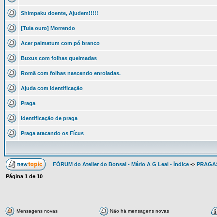
Shimpaku doente, Ajudem!!!!!
[Tuia ouro] Morrendo
Acer palmatum com pó branco
Buxus com folhas queimadas
Romã com folhas nascendo enroladas.
Ajuda com Identificação
Praga
identificação de praga
Praga atacando os Fícus
FÓRUM do Atelier do Bonsai - Mário A G Leal - Índice
->
PRAGAS
Página
1
de
10
Mensagens novas
Não há mensagens novas