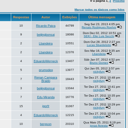
Ir à página
1
,
2
Próximo
Marcar todos os tópicos como lidos
Respostas
Autor
Exibições
Última mensagem
Seg Set 23, 2013 4:05 pm
10
Ricardo Paiva
44799
Renato Rodrigues Roehrs
Dom Dez 02, 2012 10:51 pm
9
beijingbonsai
18086
SEKI - Elio Luis Secchi
Dom Out 28, 2012 2:27 pm
2
Lbandeira
10551
Lucas Sbardelotto
Sex Mar 16, 2012 9:35 am
2
Lbandeira
12376
Lbandeira
Sáb Jan 07, 2012 4:52 pm
4
EduardoWerneck
13407
Bruno Gomes
Qui Jan 05, 2012 3:57 pm
5
prumodeq
13977
nickyfury
Renan Campara
Ter Dez 27, 2011 10:48 pm
7
18443
Braido
nickyfury
Ter Dez 27, 2011 10:41 pm
3
beijingbonsai
13344
nickyfury
Ter Dez 27, 2011 10:35 pm
7
Edu Miranda
16776
nickyfury
Ter Dez 27, 2011 10:29 pm
igorfr
15
31067
nickyfury
Ter Dez 27, 2011 10:04 pm
4
EduardoWerneck
12215
nickyfury
Qua Maio 25, 2011 8:19 pm
10
bergson
20310
jonas floresta