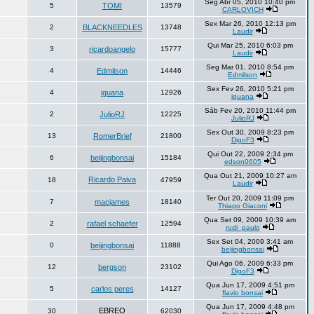
Seg Abr 05, 2010 10:40 pm
5
TOMI
13579
CARLOVICH
Sex Mar 26, 2010 12:13 pm
2
BLACKNEEDLES
13748
Laudir
Qui Mar 25, 2010 6:03 pm
3
ricardoangelo
15777
Laudir
Seg Mar 01, 2010 8:54 pm
4
Edmilson
14446
Edmilson
Sex Fev 26, 2010 5:21 pm
4
iguana
12926
iguana
Sáb Fev 20, 2010 11:44 pm
2
JulioRJ
12225
JulioRJ
Sex Out 30, 2009 8:23 pm
13
RomerBrief
21800
DigoF3
Qui Out 22, 2009 2:34 pm
6
beijingbonsai
15184
edson0605
Qua Out 21, 2009 10:27 am
Ricardo Paiva
18
47959
Laudir
Ter Out 20, 2009 11:09 pm
7
macjames
18140
Thiago Giaconi
Qua Set 09, 2009 10:39 am
2
rafael schaefer
12594
rudi_paulo
Sex Set 04, 2009 3:41 am
0
beijingbonsai
11888
beijingbonsai
Qui Ago 06, 2009 6:33 pm
12
bergson
23102
DigoF3
Qua Jun 17, 2009 4:51 pm
5
carlos peres
14127
flavio bonsai
Qua Jun 17, 2009 4:48 pm
EBREO
30
62030