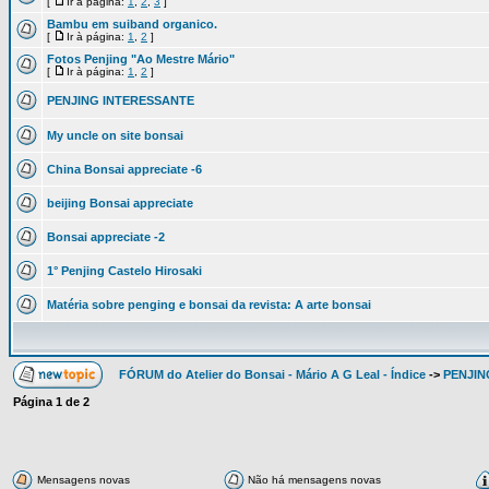
[
Ir à página:
1
,
2
,
3
]
Bambu em suiband organico.
[
Ir à página:
1
,
2
]
Fotos Penjing "Ao Mestre Mário"
[
Ir à página:
1
,
2
]
PENJING INTERESSANTE
My uncle on site bonsai
China Bonsai appreciate -6
beijing Bonsai appreciate
Bonsai appreciate -2
1° Penjing Castelo Hirosaki
Matéria sobre penging e bonsai da revista: A arte bonsai
FÓRUM do Atelier do Bonsai - Mário A G Leal - Índice
->
PENJIN
Página
1
de
2
Mensagens novas
Não há mensagens novas