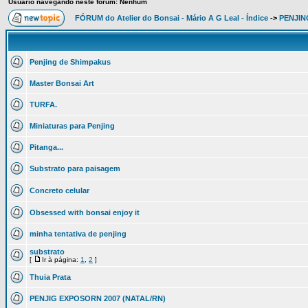
Usuário navegando neste fórum: Nenhum
FÓRUM do Atelier do Bonsai - Mário A G Leal - Índice
->
PENJIN
Penjing de Shimpakus
Master Bonsai Art
TURFA.
Miniaturas para Penjing
Pitanga...
Substrato para paisagem
Concreto celular
Obsessed with bonsai enjoy it
minha tentativa de penjing
substrato
[
Ir à página:
1
,
2
]
Thuia Prata
PENJIG EXPOSORN 2007 (NATAL/RN)