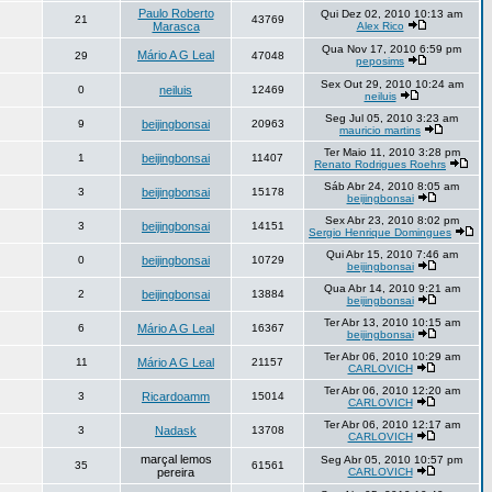
Paulo Roberto
Qui Dez 02, 2010 10:13 am
21
43769
Marasca
Alex Rico
Qua Nov 17, 2010 6:59 pm
Mário A G Leal
29
47048
peposims
Sex Out 29, 2010 10:24 am
0
neiluis
12469
neiluis
Seg Jul 05, 2010 3:23 am
9
beijingbonsai
20963
mauricio martins
Ter Maio 11, 2010 3:28 pm
1
beijingbonsai
11407
Renato Rodrigues Roehrs
Sáb Abr 24, 2010 8:05 am
3
beijingbonsai
15178
beijingbonsai
Sex Abr 23, 2010 8:02 pm
3
beijingbonsai
14151
Sergio Henrique Domingues
Qui Abr 15, 2010 7:46 am
0
beijingbonsai
10729
beijingbonsai
Qua Abr 14, 2010 9:21 am
2
beijingbonsai
13884
beijingbonsai
Ter Abr 13, 2010 10:15 am
6
Mário A G Leal
16367
beijingbonsai
Ter Abr 06, 2010 10:29 am
11
Mário A G Leal
21157
CARLOVICH
Ter Abr 06, 2010 12:20 am
3
Ricardoamm
15014
CARLOVICH
Ter Abr 06, 2010 12:17 am
3
Nadask
13708
CARLOVICH
marçal lemos
Seg Abr 05, 2010 10:57 pm
35
61561
pereira
CARLOVICH