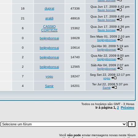
flavio bonsai
Qua Jun 17, 2009 4:42 pm
duprat
16
47336
flavio bonsai
Qua Jun 17, 2009 4:40 pm
araldi
21
48916
flavio bonsai
CASSIO
Qua Jun 17, 2009 4:36 pm
6
15362
CORTEZE
flavio bonsai
Sex Maio 01, 2009 2:10 am
0
beijingbonsai
16628
beijingbonsai
Qui Abr 30, 2009 5:19 am
0
beijingbonsai
10614
beijingbonsai
Qua Abr 22, 2009 8:00 am
2
beijingbonsai
14740
beijingbonsai
Sáb Abr 04, 2009 2:07 am
2
beijingbonsai
12565
beijingbonsai
Seg Set 22, 2008 12:17 pm
7
yogu
18247
yogu
Ter Jul 22, 2008 5:37 pm
4
Samir
16201
Samir
Todos os horários são GMT - 3 Horas
Ir à página
1
,
2
Próximo
:
Você
não pode
enviar mensagens novas neste fórum