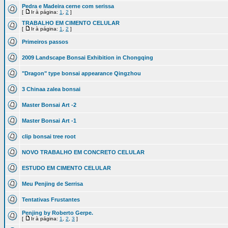
Pedra e Madeira cerne com serissa
[
Ir à página:
1
,
2
]
TRABALHO EM CIMENTO CELULAR
[
Ir à página:
1
,
2
]
Primeiros passos
2009 Landscape Bonsai Exhibition in Chongqing
"Dragon" type bonsai appearance Qingzhou
3 Chinaa zalea bonsai
Master Bonsai Art -2
Master Bonsai Art -1
clip bonsai tree root
NOVO TRABALHO EM CONCRETO CELULAR
ESTUDO EM CIMENTO CELULAR
Meu Penjing de Serrisa
Tentativas Frustantes
Penjing by Roberto Gerpe.
[
Ir à página:
1
,
2
,
3
]