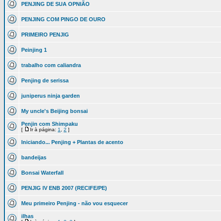
PENJING DE SUA OPNIÃO
PENJING COM PINGO DE OURO
PRIMEIRO PENJIG
Peinjing 1
trabalho com caliandra
Penjing de serissa
juniperus ninja garden
My uncle's Beijing bonsai
Penjin com Shimpaku
[
Ir à página:
1
,
2
]
Iniciando... Penjing + Plantas de acento
bandeijas
Bonsai Waterfall
PENJIG IV ENB 2007 (RECIFE/PE)
Meu primeiro Penjing - não vou esquecer
ilhas