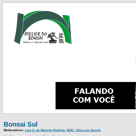
Bonsai Sul
Moderadores:
Luis A. de Macedo Rodrigu
,
SEKI - Elio Luis Secchi