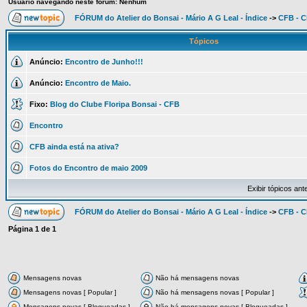
Usuário navegando neste fórum: Nenhum
FÓRUM do Atelier do Bonsai - Mário A G Leal - Índice
->
CFB - C
Tópicos
Anúncio:
Encontro de Junho!!!
Anúncio:
Encontro de Maio.
Fixo:
Blog do Clube Floripa Bonsai - CFB
Encontro
CFB ainda está na ativa?
Fotos do Encontro de maio 2009
Exibir tópicos ant
FÓRUM do Atelier do Bonsai - Mário A G Leal - Índice
->
CFB - C
Página
1
de
1
Mensagens novas
Não há mensagens novas
Mensagens novas [ Popular ]
Não há mensagens novas [ Popular ]
Mensagens novas [ Bloqueadas ]
Não há mensagens novas [ Bloqueadas ]