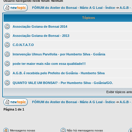
Usuário navegando neste fórum: Nenhum
FÓRUM do Atelier do Bonsai - Mário A G Leal - Índice
->
A.G.B -
Tópicos
Associação Goiana de Bonsai 2014
Associação Goiana de Bonsai - 2013
C.O.N.T.A.T.O
Intervenção Ulmus Parvifolia - por Humberto Silva - Goiânia
pode ter maior mais não com essa qualidade!!!
A.G.B. é recebida pelo Prefeito de Goiânia - Humberto Silva
QUANTO VALE UM BONSAI? - Por Humberto Silva - Goiânia/GO.
Exibir tópicos ant
FÓRUM do Atelier do Bonsai - Mário A G Leal - Índice
->
A.G.B -
Página
1
de
1
Mensagens novas
Não há mensagens novas