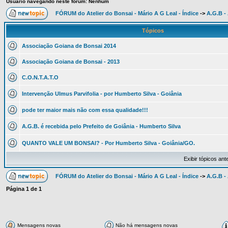
Usuário navegando neste fórum: Nenhum
FÓRUM do Atelier do Bonsai - Mário A G Leal - Índice
->
A.G.B -
Tópicos
Associação Goiana de Bonsai 2014
Associação Goiana de Bonsai - 2013
C.O.N.T.A.T.O
Intervenção Ulmus Parvifolia - por Humberto Silva - Goiânia
pode ter maior mais não com essa qualidade!!!
A.G.B. é recebida pelo Prefeito de Goiânia - Humberto Silva
QUANTO VALE UM BONSAI? - Por Humberto Silva - Goiânia/GO.
Exibir tópicos ant
FÓRUM do Atelier do Bonsai - Mário A G Leal - Índice
->
A.G.B -
Página
1
de
1
Mensagens novas
Não há mensagens novas