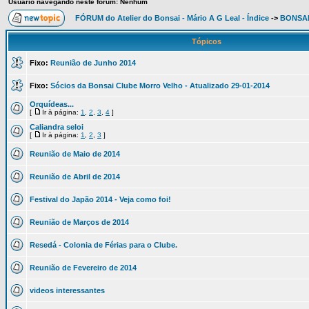
Usuário navegando neste fórum: Nenhum
FÓRUM do Atelier do Bonsai - Mário A G Leal - Índice
->
BONSA
Tópicos
Fixo:
Reunião de Junho 2014
Fixo:
Sócios da Bonsai Clube Morro Velho - Atualizado 29-01-2014
Orquídeas...
[
Ir à página:
1
,
2
,
3
,
4
]
Caliandra seloi
[
Ir à página:
1
,
2
,
3
]
Reunião de Maio de 2014
Reunião de Abril de 2014
Festival do Japão 2014 - Veja como foi!
Reunião de Marços de 2014
Resedá - Colonia de Férias para o Clube.
Reunião de Fevereiro de 2014
videos interessantes