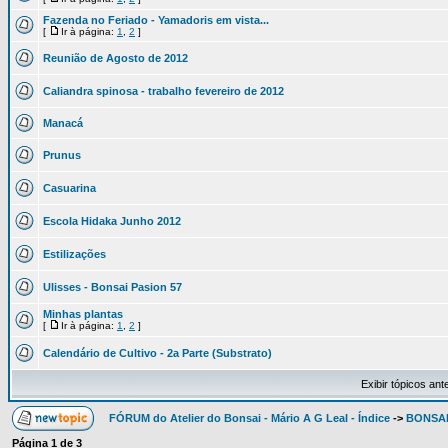
Fazenda no Feriado - Yamadoris em vista...
[
Ir à página:
1
,
2
]
Reunião de Agosto de 2012
Caliandra spinosa - trabalho fevereiro de 2012
Manacá
Prunus
Casuarina
Escola Hidaka Junho 2012
Estilizações
Ulisses - Bonsai Pasion 57
Minhas plantas
[
Ir à página:
1
,
2
]
Calendário de Cultivo - 2a Parte (Substrato)
Exibir tópicos ant
FÓRUM do Atelier do Bonsai - Mário A G Leal - Índice
->
BONSA
Página
1
de
3