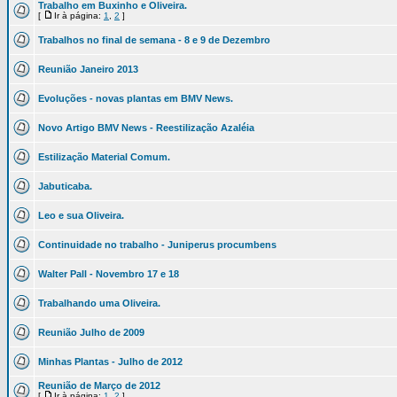
Trabalho em Buxinho e Oliveira.
[
Ir à página:
1
,
2
]
Trabalhos no final de semana - 8 e 9 de Dezembro
Reunião Janeiro 2013
Evoluções - novas plantas em BMV News.
Novo Artigo BMV News - Reestilização Azaléia
Estilização Material Comum.
Jabuticaba.
Leo e sua Oliveira.
Continuidade no trabalho - Juniperus procumbens
Walter Pall - Novembro 17 e 18
Trabalhando uma Oliveira.
Reunião Julho de 2009
Minhas Plantas - Julho de 2012
Reunião de Março de 2012
[
Ir à página:
1
,
2
]