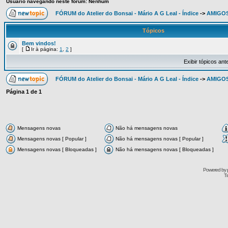
Usuário navegando neste fórum: Nenhum
FÓRUM do Atelier do Bonsai - Mário A G Leal - Índice
->
AMIGOS
Tópicos
Bem vindos!
[
Ir à página:
1
,
2
]
Exibir tópicos ant
FÓRUM do Atelier do Bonsai - Mário A G Leal - Índice
->
AMIGOS
Página
1
de
1
Mensagens novas
Não há mensagens novas
Mensagens novas [ Popular ]
Não há mensagens novas [ Popular ]
Mensagens novas [ Bloqueadas ]
Não há mensagens novas [ Bloqueadas ]
Powered by
Tr