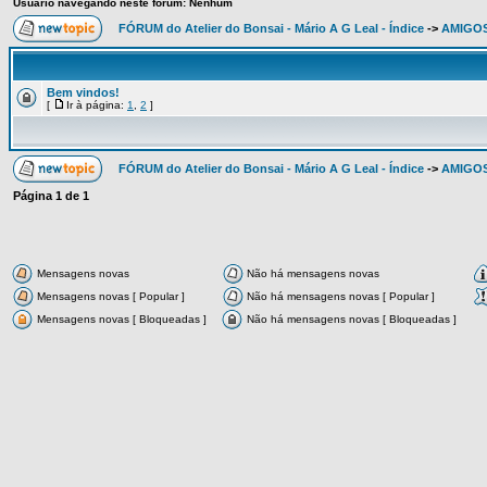
Usuário navegando neste fórum: Nenhum
FÓRUM do Atelier do Bonsai - Mário A G Leal - Índice
->
AMIGOS
Bem vindos!
[
Ir à página:
1
,
2
]
FÓRUM do Atelier do Bonsai - Mário A G Leal - Índice
->
AMIGOS
Página
1
de
1
Mensagens novas
Não há mensagens novas
Mensagens novas [ Popular ]
Não há mensagens novas [ Popular ]
Mensagens novas [ Bloqueadas ]
Não há mensagens novas [ Bloqueadas ]