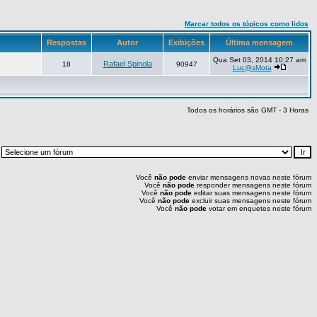
Marcar todos os tópicos como lidos
Respostas
Autor
Exibições
Última mensagem
Qua Set 03, 2014 10:27 am
Rafael Spinola
18
90947
Luc@sMota
Todos os horários são GMT - 3 Horas
:
Você
não pode
enviar mensagens novas neste fórum
Você
não pode
responder mensagens neste fórum
Você
não pode
editar suas mensagens neste fórum
Você
não pode
excluir suas mensagens neste fórum
Você
não pode
votar em enquetes neste fórum