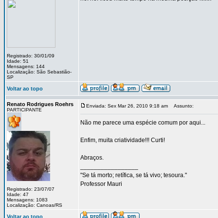
Registrado: 30/01/09
Idade: 51
Mensagens: 144
Localização: São Sebastião-
SP
Voltar ao topo
Renato Rodrigues Roehrs
Enviada: Sex Mar 26, 2010 9:18 am
Assunto:
PARTICIPANTE
Não me parece uma espécie comum por aqui...
Enfim, muita criatividade!!! Curti!
Abraços.
_________________
"Se tá morto; retífica, se tá vivo; tesoura."
Professor Mauri
Registrado: 23/07/07
Idade: 47
Mensagens: 1083
Localização: Canoas/RS
Voltar ao topo