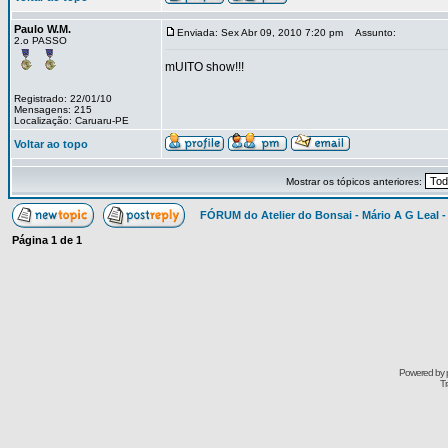
Paulo W.M.
Enviada: Sex Abr 09, 2010 7:20 pm
Assunto:
2.o PASSO
mUITO show!!!
Registrado: 22/01/10
Mensagens: 215
Localização: Caruaru-PE
Voltar ao topo
Mostrar os tópicos anteriores:
FÓRUM do Atelier do Bonsai - Mário A G Leal -
Página
1
de
1
Powered by
Tr