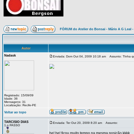
FÓRUM do Atelier do Bonsai - Mário A G Leal -
Autor
Nadask
Enviada: Dom Out 04, 2009 10:18 am
Assunto: TInha que
Registrado: 15/09/09
Idade: 36
Mensagens: 31
Localização: Recife-PE
Voltar ao topo
TARCISIO DIAS
Enviada: Ter Out 20, 2009 8:20 am
Assunto:
1.o PASSO
he! he! ficou muito tempo na mesma posição kkkk