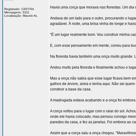
Havia uma corça que morava nas florestas. Um dia d
Registrado: 13/07/04
Mensagens: 3311
Localização: Maceió-AL
Andava de um lado para o outro, procurando o luga
agradável. À noite, uma brisa vinha de longe e havi
"É um lugar realmente bom. Vou construir minha cad
E, com esse pensamento em mente, correu para busca
Na floresta havia também uma onça muito grande. Um
Andou muito pela floresta e finalmente achou o luga
Mas a onça não sabia que esse lugar ficava bem em 
galhos de árvore, areia e lenha aqui. Não sei quem 
construir a base da casa.
A madrugada estava acabando e a onça foi embora
A corça voltou para o lugar com o raiar do sol. Ach
onde ele havia colocado, mas pensou consigo mesmo,
paredes da casa, e fez as janelas. Foi embora ao cai
Assim que a corça saiu a onça chegou. "Maravilhoso