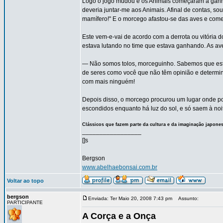
Logo o jogo mudou e os Animais começaram a ganh
deveria juntar-me aos Animais. Afinal de contas, s
mamífero!" E o morcego afastou-se das aves e começ
Este vem-e-vai de acordo com a derrota ou vitória
estava lutando no time que estava ganhando. As ave
— Não somos tolos, morceguinho. Sabemos que está 
de seres como você que não têm opinião e determina
com mais ninguém!
Depois disso, o morcego procurou um lugar onde pod
escondidos enquanto há luz do sol, e só saem à noi
Clássicos que fazem parte da cultura e da imaginação japone
_________________
[]s
Bergson
www.abelhaebonsai.com.br
Voltar ao topo
bergson
Enviada: Ter Maio 20, 2008 7:43 pm
Assunto:
PARTICIPANTE
A Corça e a Onça