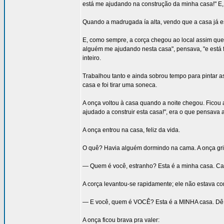
está me ajudando na construção da minha casa!" E, 
Quando a madrugada ía alta, vendo que a casa já e
E, como sempre, a corça chegou ao local assim que 
alguém me ajudando nesta casa", pensava, "e está fi
inteiro.
Trabalhou tanto e ainda sobrou tempo para pintar as
casa e foi tirar uma soneca.
A onça voltou à casa quando a noite chegou. Ficou 
ajudado a construir esta casa!", era o que pensava 
A onça entrou na casa, feliz da vida.
O quê? Havia alguém dormindo na cama. A onça grit
— Quem é você, estranho? Esta é a minha casa. Caia
A corça levantou-se rapidamente; ele não estava c
— E você, quem é VOCÊ? Esta é a MINHA casa. Dê o
A onça ficou brava pra valer: