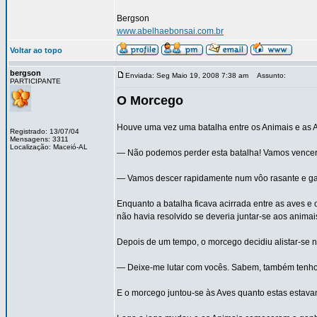
Bergson
www.abelhaebonsai.com.br
Voltar ao topo
bergson
Enviada: Seg Maio 19, 2008 7:38 am
Assunto:
PARTICIPANTE
O Morcego
Houve uma vez uma batalha entre os Animais e as 
Registrado: 13/07/04
Mensagens: 3311
Localização: Maceió-AL
— Não podemos perder esta batalha! Vamos vencer!!!
— Vamos descer rapidamente num vôo rasante e ganha
Enquanto a batalha ficava acirrada entre as aves e 
não havia resolvido se deveria juntar-se aos animai
Depois de um tempo, o morcego decidiu alistar-se n
— Deixe-me lutar com vocês. Sabem, também tenho 
E o morcego juntou-se às Aves quanto estas estav