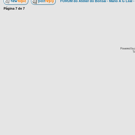
FÓRUM do Atelier do Bonsai - Mário A G Leal -
Página
7
de
7
Powered by
Tr