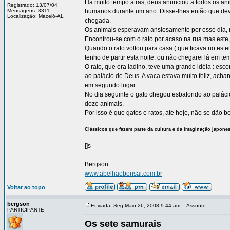
Há muito tempo atrás, deus anunciou a todos os ani
Registrado: 13/07/04
Mensagens: 3311
humanos durante um ano. Disse-lhes então que deve
Localização: Maceió-AL
chegada.
Os animais esperavam ansiosamente por esse dia, 
Encontrou-se com o rato por acaso na rua mas este,
Quando o rato voltou para casa ( que ficava no estei
tenho de partir esta noite, ou não chegarei lá em te
O rato, que era ladino, teve uma grande idéia : esc
ao palácio de Deus. A vaca estava muito feliz, acha
em segundo lugar.
No dia seguinte o gato chegou esbaforido ao paláci
doze animais.
Por isso é que gatos e ratos, até hoje, não se dão b
Clássicos que fazem parte da cultura e da imaginação japone
_________________
[]s
Bergson
www.abelhaebonsai.com.br
Voltar ao topo
bergson
Enviada: Seg Maio 26, 2008 9:44 am
Assunto:
PARTICIPANTE
Os sete samurais