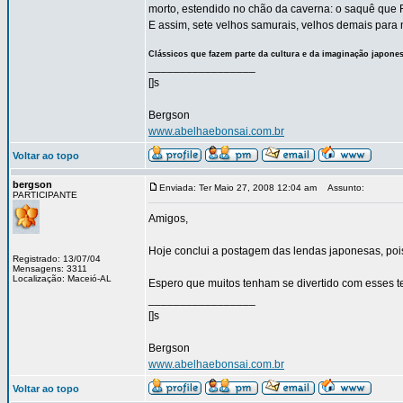
morto, estendido no chão da caverna: o saquê que
E assim, sete velhos samurais, velhos demais para 
Clássicos que fazem parte da cultura e da imaginação japone
_________________
[]s
Bergson
www.abelhaebonsai.com.br
Voltar ao topo
bergson
Enviada: Ter Maio 27, 2008 12:04 am
Assunto:
PARTICIPANTE
Amigos,
Hoje conclui a postagem das lendas japonesas, poi
Registrado: 13/07/04
Mensagens: 3311
Localização: Maceió-AL
Espero que muitos tenham se divertido com esses t
_________________
[]s
Bergson
www.abelhaebonsai.com.br
Voltar ao topo