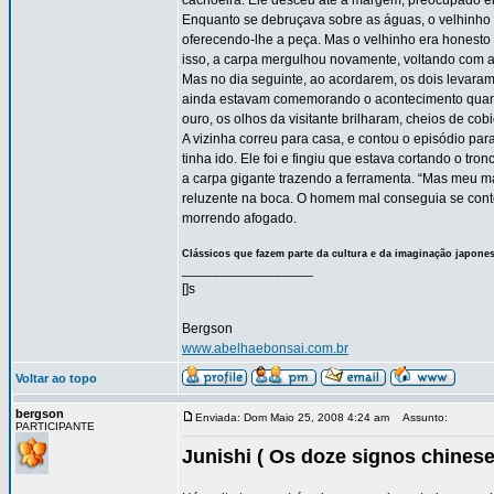
cachoeira. Ele desceu até a margem, preocupado em
Enquanto se debruçava sobre as águas, o velhinho
oferecendo-lhe a peça. Mas o velhinho era honesto 
isso, a carpa mergulhou novamente, voltando com a
Mas no dia seguinte, ao acordarem, os dois levara
ainda estavam comemorando o acontecimento quando
ouro, os olhos da visitante brilharam, cheios de cob
A vizinha correu para casa, e contou o episódio par
tinha ido. Ele foi e fingiu que estava cortando o t
a carpa gigante trazendo a ferramenta. “Mas meu m
reluzente na boca. O homem mal conseguia se conte
morrendo afogado.
Clássicos que fazem parte da cultura e da imaginação japone
_________________
[]s
Bergson
www.abelhaebonsai.com.br
Voltar ao topo
bergson
Enviada: Dom Maio 25, 2008 4:24 am
Assunto:
PARTICIPANTE
Junishi ( Os doze signos chinese