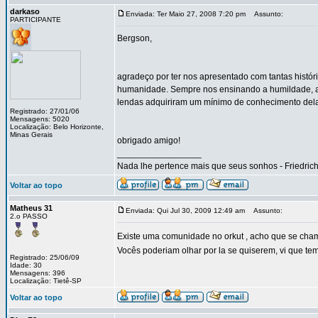
darkaso
Enviada: Ter Maio 27, 2008 7:20 pm
Assunto:
PARTICIPANTE
Bergson,
agradeço por ter nos apresentado com tantas histó
humanidade. Sempre nos ensinando a humildade, a 
lendas adquiriram um mínimo de conhecimento delas
Registrado: 27/01/06
Mensagens: 5020
Localização: Belo Horizonte,
Minas Gerais
obrigado amigo!
_________________
Nada lhe pertence mais que seus sonhos - Friedric
Voltar ao topo
Matheus 31
Enviada: Qui Jul 30, 2009 12:49 am
Assunto:
2.o PASSO
Existe uma comunidade no orkut , acho que se cham
Vocês poderiam olhar por la se quiserem, vi que te
Registrado: 25/06/09
Idade: 30
Mensagens: 396
Localização: Tietê-SP
Voltar ao topo