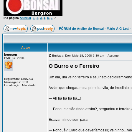
Ir à página
Anterior
1
,
2
,
3
,
4
,
5
,
6
,
7
FÓRUM do Atelier do Bonsai - Mário A G Leal -
Autor
bergson
Enviada: Dom Maio 18, 2008 6:30 am
Assunto:
PARTICIPANTE
O Burro e o Ferreiro
Um dia, um velho ferreiro e seu neto decidiram ven
Registrado: 13/07/04
Mensagens: 3311
Localização: Maceió-AL
Assim que chegaram na primeira vila, de imediato a
— Ah há há há há...!
— Por que estão rindo assim?, perguntou o ferreiro
Estavam rindo sem parar.
— Por quê? Claro que deveríamos rir, velhinho... 