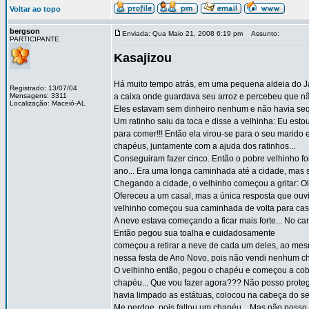
Voltar ao topo
bergson
Enviada: Qua Maio 21, 2008 6:19 pm
Assunto:
PARTICIPANTE
Kasajizou
Há muito tempo atrás, em uma pequena aldeia do J
Registrado: 13/07/04
Mensagens: 3311
a caixa onde guardava seu arroz e percebeu que n
Localização: Maceió-AL
Eles estavam sem dinheiro nenhum e não havia seq
Um ratinho saiu da toca e disse a velhinha: Eu est
para comer!!! Então ela virou-se para o seu marido e
chapéus, juntamente com a ajuda dos ratinhos...
Conseguiram fazer cinco. Então o pobre velhinho fo
ano... Era uma longa caminhada até a cidade, mas su
Chegando a cidade, o velhinho começou a gritar: O
Ofereceu a um casal, mas a única resposta que ouvi
velhinho começou sua caminhada de volta para casa
A neve estava começando a ficar mais forte... No c
Então pegou sua toalha e cuidadosamente
começou a retirar a neve de cada um deles, ao mes
nessa festa de Ano Novo, pois não vendi nenhum cha
O velhinho então, pegou o chapéu e começou a cobri
chapéu... Que vou fazer agora??? Não posso proteg
havia limpado as estátuas, colocou na cabeça do se
Me perdoe, pois faltou um chapéu... Mas não posso p