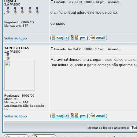
DigoF3
Enviada: Sex Jul 31, 2009 2:13 pm
Assunto:
5.o PASSO
ola, muito legal adóro este tipo de conto.
Registrado: 08/02/09
obrigado
Mensagens: 847
Voltar ao topo
TARCISIO DIAS
Enviada: Ter Out 20, 2009 8:57 am
Assunto:
1.o PASSO
Maravilha! demorei pra chegar nesse tópico, mas 
Boa leitura, quando a gente começa não quer mais 
Registrado: 30/01/09
Idade: 51
Mensagens: 144
Localização: São Sebastião-
SP
Voltar ao topo
Mostrar os tópicos anteriores: