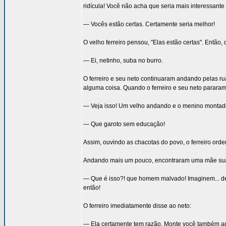
ridícula! Você não acha que seria mais interessant
— Vocês estão certas. Certamente seria melhor!
O velho ferreiro pensou, "Elas estão certas". Então, 
— Ei, netinho, suba no burro.
O ferreiro e seu neto continuaram andando pelas ru
alguma coisa. Quando o ferreiro e seu neto parara
— Veja isso! Um velho andando e o menino montado 
— Que garoto sem educação!
Assim, ouvindo as chacotas do povo, o ferreiro or
Andando mais um pouco, encontraram uma mãe sua f
— Que é isso?! que homem malvado! Imaginem... dei
então!
O ferreiro imediatamente disse ao neto:
— Ela certamente tem razão. Monte você também aq