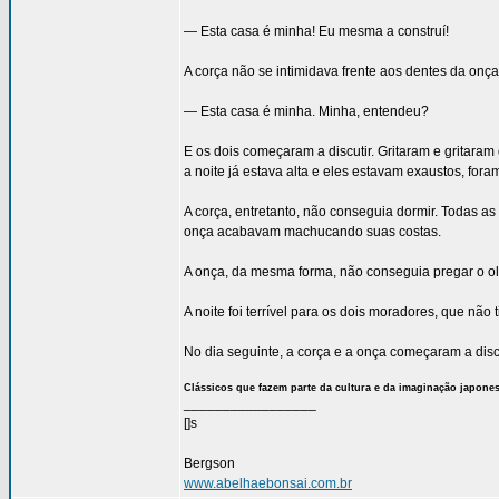
— Esta casa é minha! Eu mesma a construí!
A corça não se intimidava frente aos dentes da onça
— Esta casa é minha. Minha, entendeu?
E os dois começaram a discutir. Gritaram e gritaram
a noite já estava alta e eles estavam exaustos, fora
A corça, entretanto, não conseguia dormir. Todas as
onça acabavam machucando suas costas.
A onça, da mesma forma, não conseguia pregar o ol
A noite foi terrível para os dois moradores, que nã
No dia seguinte, a corça e a onça começaram a disc
Clássicos que fazem parte da cultura e da imaginação japone
_________________
[]s
Bergson
www.abelhaebonsai.com.br