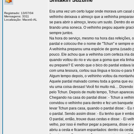
Shitakiri Suzume
Era uma vez um certo lugar onde morava um casal d
Registrado: 13/07/04
Mensagens: 3311
velhinho deixava o almoço que a velhinha preparav
Localização: Maceió-AL
se para abrir o almoço, levou um susto. Dentro do 
tirando uma soneca. O velhinho pegou aquele graci
sempre juntos.
Na hora do serviço, mesmo na hora das refeições, o
pardal e colocou-lhe o nome de "Tchun" e sempre es
A velhinha preparou uma espécie de goma (usado pa
pouco. Ele achou que a velhinha com certeza iria 
quando voltou do rio e viu que a goma que ela tin
eu preparei? E vendo que o bico do pardal estava l
com uma tesoura, cortou sua língua e tocou-o para 
Algum tempo depois, o velhinho voltou da montanha
Aquele pardal malvado comeu toda a goma que eu pre
viu uma coisa dessas! Você foi muito má.... Dizendo
pelo Tchun. Depois de muito tempo, Tchun apareceu
Chegando na casa do pardal disse: - Tchun a velhinh
convidou o velhinho para dentro e fez um banquete
levar Tchun para casa, quando o pardal disse: - Eu
o pardal. Sendo assim disse: - Eu tenho que ir embo
O pardal, então, trouxe duas cestas e disse: - Ei v
velho, por isso é melhor pegar a pequena, disse o 
abriu a cesta e ficaram espantados: dentro da cesta