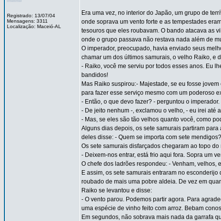
Era uma vez, no interior do Japão, um grupo de te
Registrado: 13/07/04
Mensagens: 3311
onde soprava um vento forte e as tempestades eram
Localização: Maceió-AL
tesouros que eles roubavam. O bando atacava as vil
onde o grupo passava não restava nada além de mu
O imperador, preocupado, havia enviado seus melh
chamar um dos últimos samurais, o velho Raiko, e d
- Raiko, você me serviu por todos esses anos. Eu l
bandidos!
Mas Raiko suspirou:- Majestade, se eu fosse jovem 
para fazer esse serviço mesmo com um poderoso ex
- Então, o que devo fazer? - perguntou o imperador
- De jeito nenhum -, exclamou o velho, - eu irei at
- Mas, se eles são tão velhos quanto você, como pod
Alguns dias depois, os sete samurais partiram para 
deles disse: - Quem se importa com sete mendigos
Os sete samurais disfarçados chegaram ao topo do 
- Deixem-nos entrar, está frio aqui fora. Sopra um
O chefe dos ladrões respondeu: - Venham, velhos, 
E assim, os sete samurais entraram no esconderij
roubado de mais uma pobre aldeia. De vez em quand
Raiko se levantou e disse:
- O vento parou. Podemos partir agora. Para agrade
uma espécie de vinho feito com arroz. Bebam conosc
Em segundos, não sobrava mais nada da garrafa qu