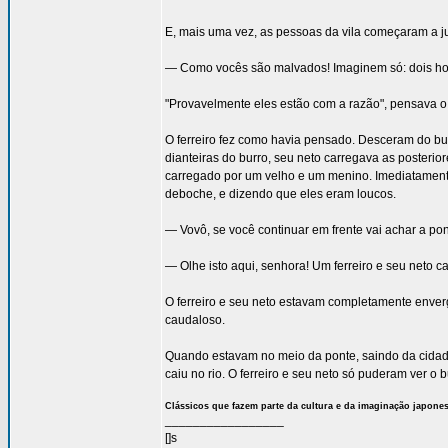
E, mais uma vez, as pessoas da vila começaram a ju
— Como vocês são malvados! Imaginem só: dois hom
"Provavelmente eles estão com a razão", pensava o 
O ferreiro fez como havia pensado. Desceram do bur
dianteiras do burro, seu neto carregava as posterio
carregado por um velho e um menino. Imediatamente 
deboche, e dizendo que eles eram loucos.
— Vovô, se você continuar em frente vai achar a pont
— Olhe isto aqui, senhora! Um ferreiro e seu neto c
O ferreiro e seu neto estavam completamente enve
caudaloso.
Quando estavam no meio da ponte, saindo da cidad
caiu no rio. O ferreiro e seu neto só puderam ver o
Clássicos que fazem parte da cultura e da imaginação japone
_________________
[]s