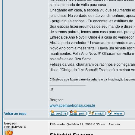
sua caminhada de volta para casa...
Chegando em casa, a esposa viu que seu marido est
jeito disse: Na verdade eu não vendi nenhum, apes
- perguntou a esposa - Eu encontrei as estátuas de
Sua esposa ficou orgulhosa de seu marido e disse:
de sermos pobres, temos uma casa para nos proteger
Entrega de Ano Novo!!! Onde é a casa do vendedo
Abra a porta vendedor!!! Levantaram correndo e ao
Novo Ano com a mesa farta!!! Havia um bilhete escr
mantimentos. Feliz Ano Novo!!!" Olharam em volta e
as estátuas de Jizo Sama.
Felizes da vida, chamaram os ratinhos e começaram
disse: "Obrigado Jizo Sama!!! Esse será o melhor An
Clássicos que fazem parte da cultura e da imaginação japone
_________________
[]s
Bergson
www.abelhaebonsai.com.br
Voltar ao topo
bergson
Enviada: Qui Maio 22, 2008 6:35 am
Assunto:
PARTICIPANTE