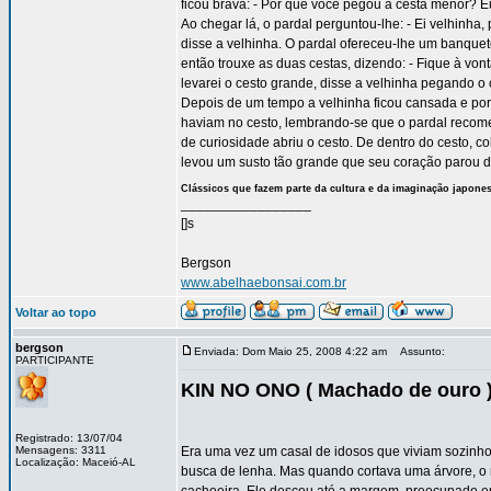
ficou brava: - Por que você pegou a cesta menor? Eu
Ao chegar lá, o pardal perguntou-lhe: - Ei velhinh
disse a velhinha. O pardal ofereceu-lhe um banquete
então trouxe as duas cestas, dizendo: - Fique à von
levarei o cesto grande, disse a velhinha pegando o
Depois de um tempo a velhinha ficou cansada e por
haviam no cesto, lembrando-se que o pardal recom
de curiosidade abriu o cesto. De dentro do cesto, co
levou um susto tão grande que seu coração parou d
Clássicos que fazem parte da cultura e da imaginação japone
_________________
[]s
Bergson
www.abelhaebonsai.com.br
Voltar ao topo
bergson
Enviada: Dom Maio 25, 2008 4:22 am
Assunto:
PARTICIPANTE
KIN NO ONO ( Machado de ouro 
Registrado: 13/07/04
Mensagens: 3311
Era uma vez um casal de idosos que viviam sozinh
Localização: Maceió-AL
busca de lenha. Mas quando cortava uma árvore, 