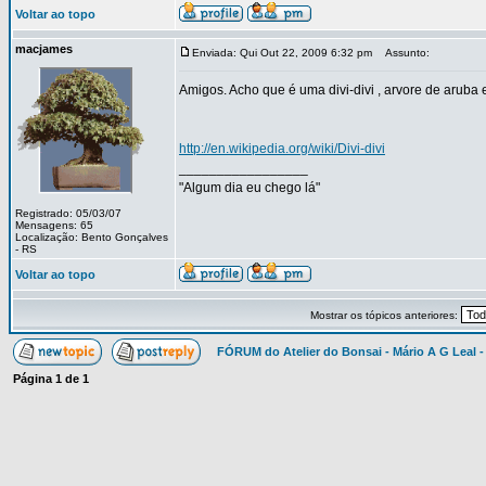
Voltar ao topo
macjames
Enviada: Qui Out 22, 2009 6:32 pm
Assunto:
Amigos. Acho que é uma divi-divi , arvore de aruba 
http://en.wikipedia.org/wiki/Divi-divi
_________________
"Algum dia eu chego lá"
Registrado: 05/03/07
Mensagens: 65
Localização: Bento Gonçalves
- RS
Voltar ao topo
Mostrar os tópicos anteriores:
FÓRUM do Atelier do Bonsai - Mário A G Leal -
Página
1
de
1