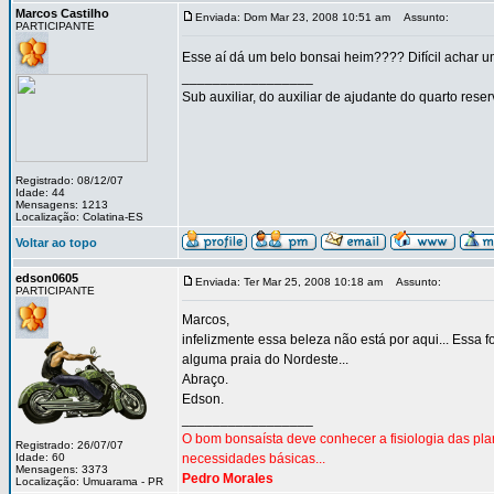
Marcos Castilho
Enviada: Dom Mar 23, 2008 10:51 am
Assunto:
PARTICIPANTE
Esse aí dá um belo bonsai heim???? Difícil achar 
_________________
Sub auxiliar, do auxiliar de ajudante do quarto rese
Registrado: 08/12/07
Idade: 44
Mensagens: 1213
Localização: Colatina-ES
Voltar ao topo
edson0605
Enviada: Ter Mar 25, 2008 10:18 am
Assunto:
PARTICIPANTE
Marcos,
infelizmente essa beleza não está por aqui... Essa f
alguma praia do Nordeste...
Abraço.
Edson.
_________________
O bom bonsaísta deve conhecer a fisiologia das pl
Registrado: 26/07/07
Idade: 60
necessidades básicas...
Mensagens: 3373
Pedro Morales
Localização: Umuarama - PR