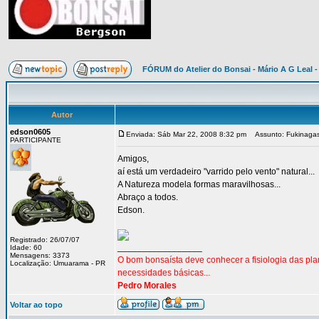
FÓRUM do Atelier do Bonsai - Mário A G Leal -
Autor
edson0605
Enviada: Sáb Mar 22, 2008 8:32 pm
Assunto: Fukinagas
PARTICIPANTE
Amigos,
aí está um verdadeiro "varrido pelo vento" natural...
A Natureza modela formas maravilhosas...
Abraço a todos.
Edson.
Registrado: 26/07/07
_________________
Idade: 60
Mensagens: 3373
O bom bonsaísta deve conhecer a fisiologia das pl
Localização: Umuarama - PR
necessidades básicas...
Pedro Morales
Voltar ao topo