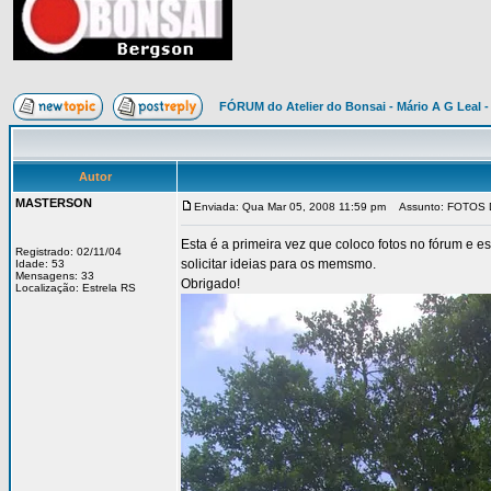
FÓRUM do Atelier do Bonsai - Mário A G Leal -
Autor
MASTERSON
Enviada: Qua Mar 05, 2008 11:59 pm
Assunto: FOTOS 
Esta é a primeira vez que coloco fotos no fórum e 
Registrado: 02/11/04
solicitar ideias para os memsmo.
Idade: 53
Mensagens: 33
Obrigado!
Localização: Estrela RS