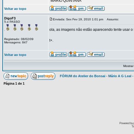
"MÁRIO QUINTANA"
Voltar ao topo
DigoF3
Enviada: Sex Fev 19, 2010 1:01 pm
Assunto:
5.o PASSO
ola, as imagens não estão aparecendo tente usar o
Registrado: 08/02/09
t+.
Mensagens: 847
Voltar ao topo
Mostrar
FÓRUM do Atelier do Bonsai - Mário A G Leal -
Página
1
de
1
Powered by
Tr