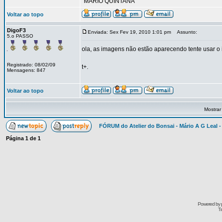
"MÁRIO QUINTANA"
Voltar ao topo
DigoF3
Enviada: Sex Fev 19, 2010 1:01 pm
Assunto:
5.o PASSO
ola, as imagens não estão aparecendo tente usar o
Registrado: 08/02/09
t+.
Mensagens: 847
Voltar ao topo
Mostrar
FÓRUM do Atelier do Bonsai - Mário A G Leal -
Página
1
de
1
Powered by
Tr