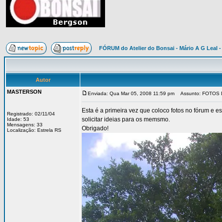
FÓRUM do Atelier do Bonsai - Mário A G Leal -
Autor
MASTERSON
Enviada: Qua Mar 05, 2008 11:59 pm
Assunto: FOTOS 
Esta é a primeira vez que coloco fotos no fórum e 
Registrado: 02/11/04
solicitar ideias para os memsmo.
Idade: 53
Mensagens: 33
Obrigado!
Localização: Estrela RS