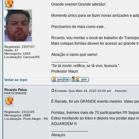
Grande evento! Grande adesão!
Momento único para se fazer novas amizades e adqui
Precisamos de mais como este...
Ricardo, vou montar o book do trabalho do Tramujas 
Mais colegas foristas devem ter acesso ao grande t
Registrado: 23/07/07
Idade: 47
Mensagens: 1083
Abração e vamo que vamo!
Localização: Canoas/RS
_________________
"Se tá morto; retífica, se tá vivo; tesoura."
Professor Mauri
Voltar ao topo
Ricardo Paiva
Enviada: Qua Maio 19, 2010 10:49 am
Assunto:
PARTICIPANTE
É Renato, foi um GRANDE evento mesmo. Valeu pela
Registrado: 23/11/05
Foristas, tivemos mais de 70 participantes !!!!! Segu
Mensagens: 2888
Estou montando as fotos e depois vou postar aqui n
Localização: Porto Alegre - RS
AGUARDEM !!!
_________________
Abraços