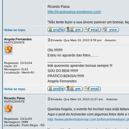
Ricardo Paiva
http://ricardopaiva.wordpress.com/
“Não tente fazer a sua árvore parecer um bonsai, f
Voltar ao topo
Angela Fernandes
Enviada: Qua Maio 19, 2010 9:59 pm
Assunto:
PARTICIPANTE
Olá !!!!!!!!!!
Estou no aguardo das fotos..........
_________________
Registrado: 22/12/04
Inté querendo aprender bonsai sempre !!!
Idade: 83
Mensagens: 6143
SOU DO BEM !!!!!!!!!
Localização: Niterói-RJ
PRATICO BONSAI !!!!!!!!
Angela Fernandes
Voltar ao topo
Ricardo Paiva
Enviada: Qua Maio 19, 2010 11:07 pm
Assunto:
PARTICIPANTE
Querida Angela, o evento foi incrível mas está falta
Aqui o post do Arzivenko com algumas fotos dele e 
Registrado: 23/11/05
http://www.atelierdobonsai.com.br/forum/viewtopi
Mensagens: 2888
Localização: Porto Alegre - RS