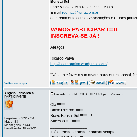
Bonsai Sul
Fone 51-3217-6074 - Cel. 9917-6778
E-mail
rodmac@terra.com.br
ou diretamente com as Associações e Clubes partic
VAMOS PARTICIPAR !!!!!!
INSCREVA-SE JÁ !
_________________
Abraços
Ricardo Paiva
http://ricardopaiva.wordpress.com/
“Não tente fazer a sua árvore parecer um bonsai, f
Voltar ao topo
Angela Fernandes
Enviada: Sáb Mar 20, 2010 11:51 pm
Assunto:
PARTICIPANTE
Olá !!!!!!!!!!!
Bravo Ricardo !!!!!!!!!!!
Bravo Bonsai Sul !!!!!!!!!!!!!
Registrado: 22/12/04
Sucesso !!!!!!!!!!!!!!!
Idade: 83
Mensagens: 6143
_________________
Localização: Niterói-RJ
Inté querendo aprender bonsai sempre !!!