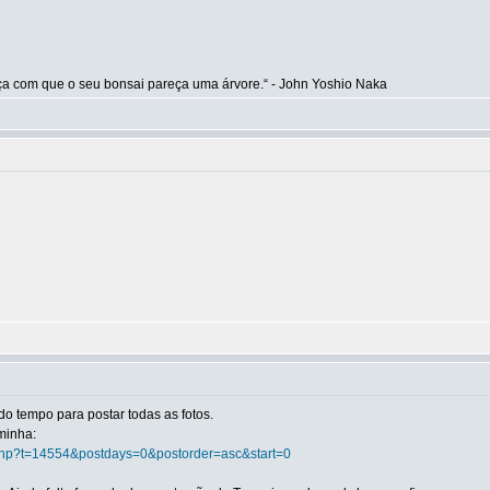
aça com que o seu bonsai pareça uma árvore.“ - John Yoshio Naka
ndo tempo para postar todas as fotos.
minha:
c.php?t=14554&postdays=0&postorder=asc&start=0