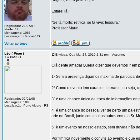
Angela, valeu pela força!
Estarei lá!
_________________
"Se tá morto; retífica, se tá vivo; tesoura."
Registrado: 23/07/07
Professor Mauri
Idade: 47
Mensagens: 1083
Localização: Canoas/RS
Voltar ao topo
Léo ( Pépe )
Enviada: Qua Mar 24, 2010 2:31 pm
Assunto:
1.o PASSO
Olá gente amada! Queria dizer que devemos ir em p
1º Sem a presença digamos maxima de participantes no
2º Como o evento tem caracter itinerante, ou seja,
Registrado: 02/01/08
3º é uma chance única de troca de informações entr
Mensagens: 108
Localização: Porto Alegre - RS
4º é uma chance do pessoal ver de perto um palest
arte no Brasil, junto com muitos outros como o Sr. Ma
5º è um evento no nosso estado, sem duvida não de
Por fim fica novemente o convite ao evento e que e