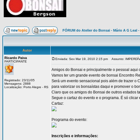
FÓRUM do Atelier do Bonsai - Mário A G Leal -
Autor
Ricardo Paiva
Enviada: Sex Mar 19, 2010 2:15 pm
Assunto: IMPERDÍVEL
PARTICIPANTE
Amigos do Bonsai e principalmente o pessoal aqui 
Vamos ter um grande evento de bonsai Encontro Re
Registrado: 23/11/05
Será um evento sensacional pois além de trazer o 
Mensagens: 2888
para valorizar os bonsaístas daqui e promover o bo
Localização: Porto Alegre - RS
Claro que os amigos do Bonsai de outros estados 
Segue o cartaz do evento e o programa. É só clicar
Cartaz:
Programa do evento:
Inscrições e informações: