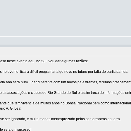
eso neste evento aqui no Sul. Vou dar algumas razões:
 evento, ficará dificil programar algo novo no futuro por falta de participantes.
 cada ano será num lugar difierente com um novos palestrantes, teremos praticame
e as associações e clubes do Rio Grande do Sul e assim troca de informações entr
rante que tem vivencia de muitos anos no Bonsai Nacional bem como Internacional
rio A. G. Leal.
ve ser ignorado, e muito menos menosprezado pelos conterraneos da terra.
ste seja um sucesso!