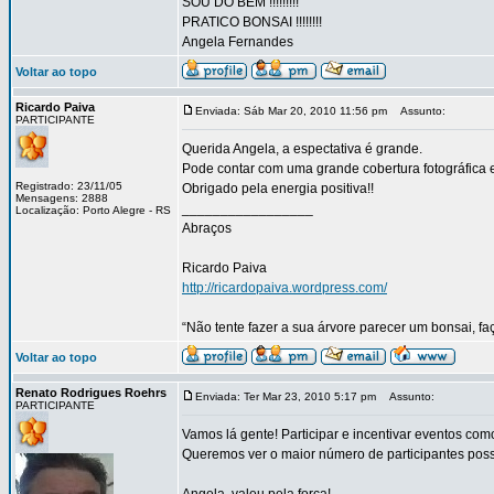
SOU DO BEM !!!!!!!!!
PRATICO BONSAI !!!!!!!!
Angela Fernandes
Voltar ao topo
Ricardo Paiva
Enviada: Sáb Mar 20, 2010 11:56 pm
Assunto:
PARTICIPANTE
Querida Angela, a espectativa é grande.
Pode contar com uma grande cobertura fotográfica 
Registrado: 23/11/05
Obrigado pela energia positiva!!
Mensagens: 2888
_________________
Localização: Porto Alegre - RS
Abraços
Ricardo Paiva
http://ricardopaiva.wordpress.com/
“Não tente fazer a sua árvore parecer um bonsai, f
Voltar ao topo
Renato Rodrigues Roehrs
Enviada: Ter Mar 23, 2010 5:17 pm
Assunto:
PARTICIPANTE
Vamos lá gente! Participar e incentivar eventos com
Queremos ver o maior número de participantes poss