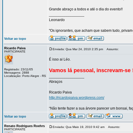
Grande abraço a todos e até o dia do evento!!
_________________
Leonardo
"Os ignorantes, que acham que sabem tudo, priva
Voltar ao topo
Ricardo Paiva
Enviada: Qua Mar 24, 2010 2:35 pm
Assunto:
PARTICIPANTE
É isso ai Léo.
Vamos lá pessoal, inscrevam-se !
Registrado: 23/11/05
Mensagens: 2888
Localização: Porto Alegre - RS
_________________
Abraços
Ricardo Paiva
http://ricardopaiva.wordpress.com/
“Não tente fazer a sua árvore parecer um bonsai, f
Voltar ao topo
Renato Rodrigues Roehrs
Enviada: Qua Maio 19, 2010 9:42 am
Assunto:
PARTICIPANTE