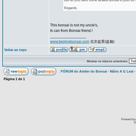
But do you have some azalea Bonsai to post us?
Regards.
This bonsai is not my uncle's,
Is can from Bonsai friend.!
_________________
www.beijingbonsai.com
北京盆景(盆栽)
Voltar ao topo
Mostrar os tópicos anteriores:
FÓRUM do Atelier do Bonsai - Mário A G Leal -
Página
1
de
1
Powered by
Tr