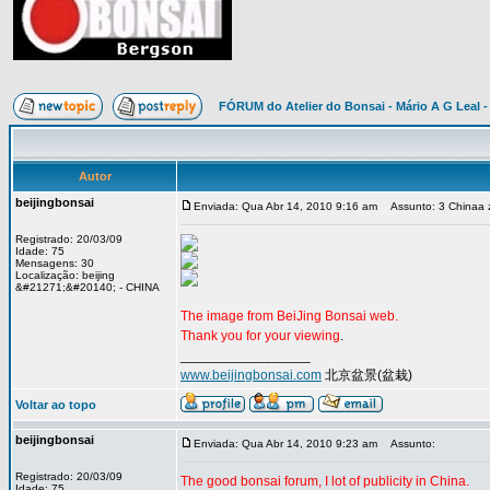
FÓRUM do Atelier do Bonsai - Mário A G Leal -
Autor
beijingbonsai
Enviada: Qua Abr 14, 2010 9:16 am
Assunto: 3 Chinaa z
Registrado: 20/03/09
Idade: 75
Mensagens: 30
Localização: beijing
&#21271;&#20140; - CHINA
The image from BeiJing Bonsai web.
Thank you for your viewing
.
_________________
www.beijingbonsai.com
北京盆景(盆栽)
Voltar ao topo
beijingbonsai
Enviada: Qua Abr 14, 2010 9:23 am
Assunto:
Registrado: 20/03/09
The good bonsai forum, I lot of publicity in China.
Idade: 75