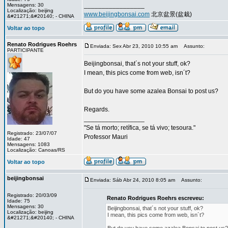
_________________
Mensagens: 30
Localização: beijing
www.beijingbonsai.com
北京盆景(盆栽)
&#21271;&#20140; - CHINA
Voltar ao topo
Renato Rodrigues Roehrs
Enviada: Sex Abr 23, 2010 10:55 am
Assunto:
PARTICIPANTE
Beijingbonsai, that´s not your stuff, ok?
I mean, this pics come from web, isn´t?
But do you have some azalea Bonsai to post us?
Regards.
_________________
"Se tá morto; retífica, se tá vivo; tesoura."
Registrado: 23/07/07
Professor Mauri
Idade: 47
Mensagens: 1083
Localização: Canoas/RS
Voltar ao topo
beijingbonsai
Enviada: Sáb Abr 24, 2010 8:05 am
Assunto:
Registrado: 20/03/09
Renato Rodrigues Roehrs escreveu:
Idade: 75
Mensagens: 30
Beijingbonsai, that´s not your stuff, ok?
Localização: beijing
I mean, this pics come from web, isn´t?
&#21271;&#20140; - CHINA