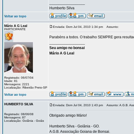
_________________
Humberto Silva
Voltar ao topo
Mário A G Leal
Enviada: Dom Jul 04, 2010 1:34 pm
Assunto:
PARTICIPANTE
Parabéns a todos. O trabalho SEMPRE gera resulta
_________________
Seu amigo no bonsai
Mário A G Leal
Registrado: 06/07/04
Idade: 81
Mensagens: 2221
Localização: Ribeirão Preto-SP
Voltar ao topo
HUMBERTO SILVA
Enviada: Dom Jul 04, 2010 1:43 pm
Assunto: A.G.B. Asso
Registrado: 08/06/08
Obrigado amigo Mário!
Mensagens: 87
Localização: Goiânia - Goiás
Humberto Silva - Goiânia - GO.
A.G.B. Associação Goiana de Bonsai.