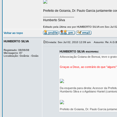
Prefeito de Goiania, Dr. Paulo Garcia juntamente c
_________________
Humberto Silva
Editado pela última vez por HUMBERTO SILVA em Sex Jul 02
Voltar ao topo
HUMBERTO SILVA
Enviada: Sex Jul 02, 2010 12:09 am
Assunto: Re: A.G.B. 
Registrado: 08/06/08
HUMBERTO SILVA escreveu:
Mensagens: 87
Localização: Goiânia - Goiás
A Associação Goiana de Bonsai, teve o grato e
Graças a Deus, ao contrário do que "alguns
Da esquerda para direita: Acessor da Prefeit
Humberto Silva e o Agebiano Haniel (camiseta
Prefeito de Goiania, Dr. Paulo Garcia juntam