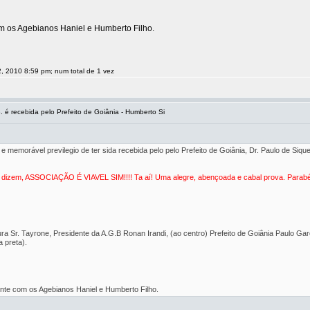
om os Agebianos Haniel e Humberto Filho.
, 2010 8:59 pm; num total de 1 vez
é recebida pelo Prefeito de Goiânia - Humberto Si
 memorável previlegio de ter sida recebida pelo pelo Prefeito de Goiânia, Dr. Paulo de Sique
" dizem, ASSOCIAÇÃO É VIAVEL SIM!!!! Ta aí! Uma alegre, abençoada e cabal prova. Parab
ura Sr. Tayrone, Presidente da A.G.B Ronan Irandi, (ao centro) Prefeito de Goiânia Paulo Gar
 preta).
ente com os Agebianos Haniel e Humberto Filho.