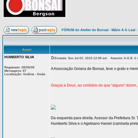
FÓRUM do Atelier do Bonsai - Mário A G Leal -
Autor
HUMBERTO SILVA
Enviada: Sex Jul 02, 2010 12:06 am
Assunto: A.G.B. é re
Registrado: 08/06/08
A Associação Goiana de Bonsai, teve o grato e memor
Mensagens: 87
Localização: Goiânia - Goiás
Graças a Deus, ao contrário do que "alguns" dizem
Da esquerda para direita: Acessor da Prefeitura Sr.
Humberto Silva e o Agebiano Haniel (camiseta preta