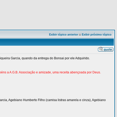
Exibir tópico anterior
::
Exibir próximo tópico
Siqueira Garcia, quando da entrega do Bonsai por ele Adquirido.
abéns a A.G.B. Associação e amizade, uma receita abençoada por Deus.
Garcia, Agebiano Humberto Filho (camisa listras amarela e cinza), Agebiano