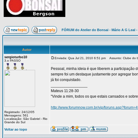
FÓRUM do Atelier do Bonsai - Mário A G Leal -
Autor
sergioturbo10
Enviada: Qua Jul 21, 2010 6:51 pm
Assunto: Clube do b
3.o PASSO
Pessoal, minha ideia é que liberem a participação d
sempre foi um destaque justamente por agregar bon
já foi conquistado.
_________________
Mateus 11:28-30
"Vinde a mim, todos os que estais cansados e sobrec
http://www.forumnow.com.br/vip/foruns.asp?forum=
Registrado: 24/12/05
Mensagens: 561
Localização: São Gabriel - Rio
Grande do Sul
Voltar ao topo