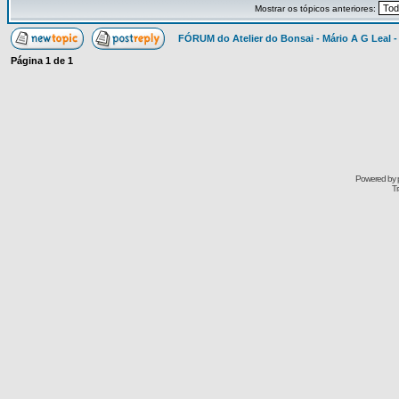
Mostrar os tópicos anteriores:
FÓRUM do Atelier do Bonsai - Mário A G Leal -
Página
1
de
1
Powered by
Tr