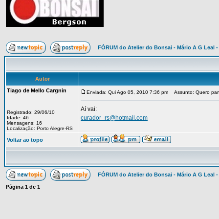
FÓRUM do Atelier do Bonsai - Mário A G Leal -
Autor
Tiago de Mello Cargnin
Enviada: Qui Ago 05, 2010 7:36 pm
Assunto: Quero part
Aí vai:
Registrado: 29/06/10
curador_rs@hotmail.com
Idade: 46
Mensagens: 16
Localização: Porto Alegre-RS
Voltar ao topo
FÓRUM do Atelier do Bonsai - Mário A G Leal -
Página
1
de
1