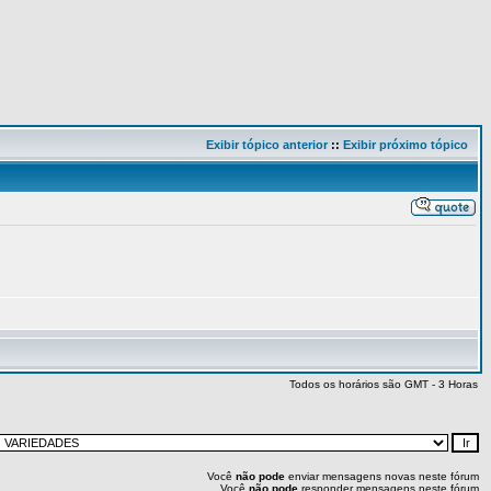
Exibir tópico anterior
::
Exibir próximo tópico
Todos os horários são GMT - 3 Horas
Você
não pode
enviar mensagens novas neste fórum
Você
não pode
responder mensagens neste fórum