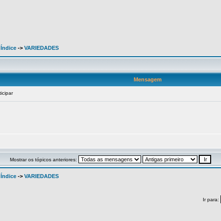
 Índice
->
VARIEDADES
Mensagem
icipar
Mostrar os tópicos anteriores:
 Índice
->
VARIEDADES
Ir para: