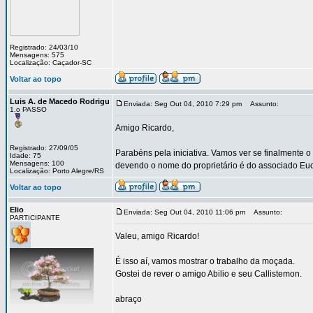
Registrado: 24/03/10
Mensagens: 575
Localização: Caçador-SC
Voltar ao topo
Luis A. de Macedo Rodrigu
Enviada: Seg Out 04, 2010 7:29 pm
Assunto:
1.o PASSO
Amigo Ricardo,
Registrado: 27/09/05
Parabéns pela iniciativa. Vamos ver se finalmente 
Idade: 75
Mensagens: 100
devendo o nome do proprietário é do associado Euc
Localização: Porto Alegre/RS
Voltar ao topo
Elio
Enviada: Seg Out 04, 2010 11:06 pm
Assunto:
PARTICIPANTE
Valeu, amigo Ricardo!
É isso aí, vamos mostrar o trabalho da moçada.
Gostei de rever o amigo Abilio e seu Callistemon.
abraço
_________________