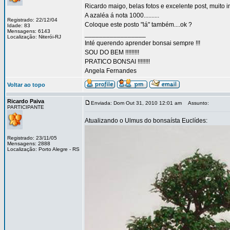
Ricardo maigo, belas fotos e excelente post, muito i
A azaléa á nota 1000..........
Registrado: 22/12/04
Coloque este posto "lá" também....ok ?
Idade: 83
Mensagens: 6143
_________________
Localização: Niterói-RJ
Inté querendo aprender bonsai sempre !!!
SOU DO BEM !!!!!!!!!
PRATICO BONSAI !!!!!!!!
Angela Fernandes
Voltar ao topo
Ricardo Paiva
Enviada: Dom Out 31, 2010 12:01 am
Assunto:
PARTICIPANTE
Atualizando o Ulmus do bonsaísta Euclídes:
Registrado: 23/11/05
Mensagens: 2888
Localização: Porto Alegre - RS