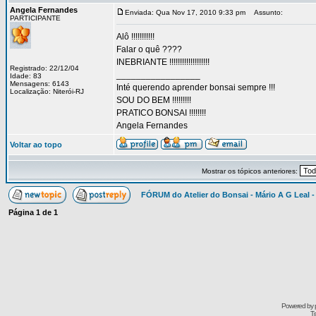
Angela Fernandes
Enviada: Qua Nov 17, 2010 9:33 pm
Assunto:
PARTICIPANTE
Alô !!!!!!!!!!!
Falar o quê ????
INEBRIANTE !!!!!!!!!!!!!!!!!!!
Registrado: 22/12/04
_________________
Idade: 83
Mensagens: 6143
Inté querendo aprender bonsai sempre !!!
Localização: Niterói-RJ
SOU DO BEM !!!!!!!!!
PRATICO BONSAI !!!!!!!!
Angela Fernandes
Voltar ao topo
Mostrar os tópicos anteriores:
FÓRUM do Atelier do Bonsai - Mário A G Leal -
Página
1
de
1
Powered by
Tr