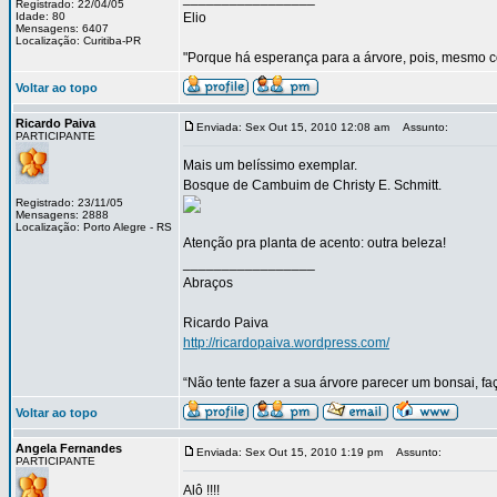
Registrado: 22/04/05
Idade: 80
Elio
Mensagens: 6407
Localização: Curitiba-PR
"Porque há esperança para a árvore, pois, mesmo co
Voltar ao topo
Ricardo Paiva
Enviada: Sex Out 15, 2010 12:08 am
Assunto:
PARTICIPANTE
Mais um belíssimo exemplar.
Bosque de Cambuim de Christy E. Schmitt.
Registrado: 23/11/05
Mensagens: 2888
Localização: Porto Alegre - RS
Atenção pra planta de acento: outra beleza!
_________________
Abraços
Ricardo Paiva
http://ricardopaiva.wordpress.com/
“Não tente fazer a sua árvore parecer um bonsai, f
Voltar ao topo
Angela Fernandes
Enviada: Sex Out 15, 2010 1:19 pm
Assunto:
PARTICIPANTE
Alô !!!!