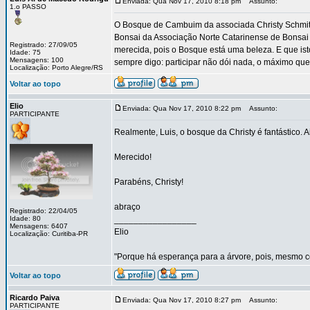
Enviada: Qua Nov 17, 2010 8:18 pm
Assunto:
1.o PASSO
O Bosque de Cambuim da associada Christy Schmitt,
Bonsai da Associação Norte Catarinense de Bonsai 
Registrado: 27/09/05
merecida, pois o Bosque está uma beleza. E que ist
Idade: 75
Mensagens: 100
sempre digo: participar não dói nada, o máximo qu
Localização: Porto Alegre/RS
Voltar ao topo
Elio
Enviada: Qua Nov 17, 2010 8:22 pm
Assunto:
PARTICIPANTE
Realmente, Luis, o bosque da Christy é fantástico. A
Merecido!
Parabéns, Christy!
abraço
Registrado: 22/04/05
Idade: 80
_________________
Mensagens: 6407
Elio
Localização: Curitiba-PR
"Porque há esperança para a árvore, pois, mesmo co
Voltar ao topo
Ricardo Paiva
Enviada: Qua Nov 17, 2010 8:27 pm
Assunto:
PARTICIPANTE