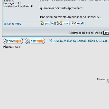
Idade: 40
Mensagens: 21
Localização: Fortaleza-CE
quem tiver por perto aproveitem...
Boa sorte no evento ao pessoal da Bonsai Sul.
Voltar ao topo
Mostrar os tópicos anteriores:
FÓRUM do Atelier do Bonsai - Mário A G Leal -
Página
1
de
1
Powered by
Tr