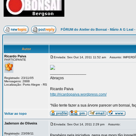
FÓRUM do Atelier do Bonsai - Mário A G Leal -
Autor
Ricardo Paiva
Enviada: Sex Out 14, 2011 11:52 am
Assunto: IMPERDÍVE
PARTICIPANTE
_________________
Abraços
Registrado: 23/11/05
Mensagens: 2888
Localização: Porto Alegre - RS
Ricardo Paiva
http://ricardopaiva.wordpress.com/
“Não tente fazer a sua árvore parecer um bonsai, f
Voltar ao topo
Jaderson de Oliveira
Enviada: Sex Out 14, 2011 2:29 pm
Assunto:
Registrado: 23/09/11
Parabéns pela iniciativa, pena que moro tão longe!!