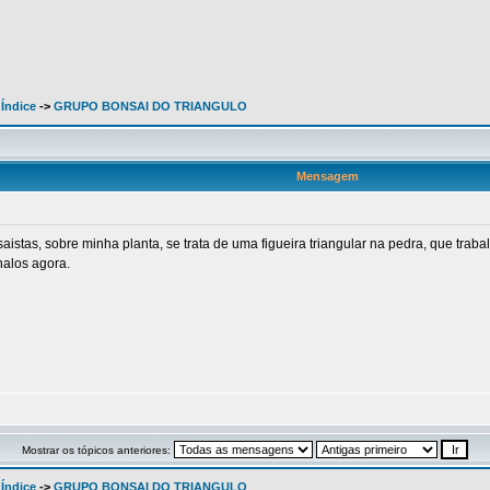
 Índice
->
GRUPO BONSAI DO TRIANGULO
Mensagem
istas, sobre minha planta, se trata de uma figueira triangular na pedra, que traba
nalos agora.
Mostrar os tópicos anteriores:
 Índice
->
GRUPO BONSAI DO TRIANGULO