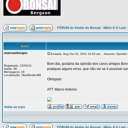
FÓRUM do Atelier do Bonsai - Mário A G Leal -
Autor
marcoavborges
Enviada: Seg Out 31, 2011 10:03 am
Assunto: Opinião!
Bom dia, gostaria da opinião dos caros amigos Bonsa
Registrado: 23/02/11
pratiquei alguns erros, que não sei se é possível sa
Idade: 38
Mensagens: 16
Localização: Uberlândia-MG
Obrigado
ATT: Marco Antonio
Voltar ao topo
FÓRUM do Atelier do Bonsai - Mário A G Leal -