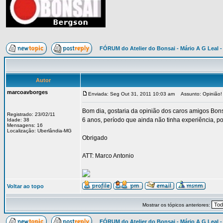
FÓRUM do Atelier do Bonsai - Mário A G Leal -
Autor
marcoavborges
Enviada: Seg Out 31, 2011 10:03 am
Assunto: Opinião!
Bom dia, gostaria da opinião dos caros amigos Bonsa
Registrado: 23/02/11
6 anos, período que ainda não tinha experiência, por
Idade: 38
Mensagens: 16
Localização: Uberlândia-MG
Obrigado
ATT: Marco Antonio
Voltar ao topo
Mostrar os tópicos anteriores:
FÓRUM do Atelier do Bonsai - Mário A G Leal -