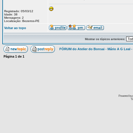
Registrado: 05/03/12
Idade: 38
Mensagens: 2
Localização: Bezerros-PE
Voltar ao topo
Mostrar os tópicos anteriores:
FÓRUM do Atelier do Bonsai - Mário A G Leal -
Página
1
de
1
Powered by
Tr