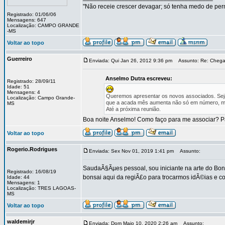
"Não receie crescer devagar; só tenha medo de per
Registrado: 01/06/06
Mensagens: 647
Localização: CAMPO GRANDE
-MS
Voltar ao topo
Guerreiro
Enviada: Qui Jan 26, 2012 9:36 pm
Assunto: Re: Chega
Anselmo Dutra escreveu:
Registrado: 28/09/11
Idade: 51
Mensagens: 4
Queremos apresentar os novos associados. Seja
Localização: Campo Grande-
que a acada mês aumenta não só em número, mas
MS
Até a próxima reunião.
Boa noite Anselmo! Como faço para me associar? Pa
Voltar ao topo
Rogerio.Rodrigues
Enviada: Sex Nov 01, 2019 1:41 pm
Assunto:
SaudaÃ§Ãµes pessoal, sou iniciante na arte do Bo
Registrado: 16/08/19
bonsai aqui da regiÃ£o para trocarmos idÃ©ias e c
Idade: 44
Mensagens: 1
Localização: TRES LAGOAS-
MS
Voltar ao topo
waldemirjr
Enviada: Dom Maio 10, 2020 2:26 am
Assunto: