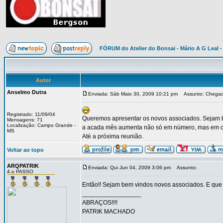
FÓRUM do Atelier do Bonsai - Mário A G Leal -
Autor
Anselmo Dutra
Enviada: Sáb Maio 30, 2009 10:21 pm
Assunto: Chegada
Registrado: 11/09/04
Queremos apresentar os novos associados. Sejam b
Mensagens: 71
Localização: Campo Grande -
a acada mês aumenta não só em número, mas em con
MS
Até a próxima reunião.
Voltar ao topo
ARQPATRIK
Enviada: Qui Jun 04, 2009 3:06 pm
Assunto:
4.o PASSO
Então!! Sejam bem vindos novos associados. E que
_________________
ABRAÇOS!!!!
PATRIK MACHADO
_____________________________________