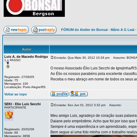
FÓRUM do Atelier do Bonsai - Mário A G Leal -
Autor
Luis A. de Macedo Rodrigu
Enviada: Qua Maio 30, 2012 10:26 pm
Assunto: BONSA
1.o PASSO
O nosso Associado Élio Luis Secchi de Igrejinha/RS
Ao Élio os nossos parabéns pela excelente classifi
Registrado: 27/09/05
Receba o meu abraço em nome de todos os seus am
Idade: 75
Mensagens: 100
Localização: Porto Alegre/RS
Voltar ao topo
SEKI - Elio Luis Secchi
Enviada: Sex Jun 01, 2012 3:32 pm
Assunto:
PARTICIPANTE
Meu amigo Luis, agradeço de coração suas palavras 
Daiane pelo empréstimo. Acho que foi por isso que f
Sempre é uma experiência e um aprendizado, especi
Registrado: 20/02/06
Bem segue aí uma foto minha com o trabalho realiza
Idade: 66
Mensagens: 3658