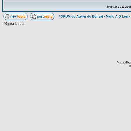
Mostrar os tópico
FÓRUM do Atelier do Bonsai - Mário A G Leal -
Página
1
de
1
Powered by
Tr