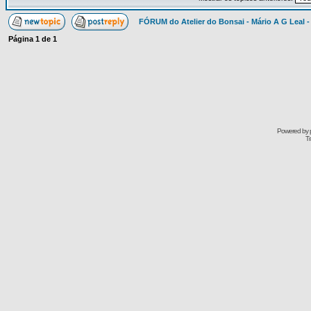
FÓRUM do Atelier do Bonsai - Mário A G Leal -
Página
1
de
1
Powered by
Tr