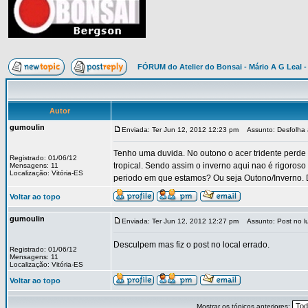
FÓRUM do Atelier do Bonsai - Mário A G Leal -
Autor
gumoulin
Enviada: Ter Jun 12, 2012 12:23 pm
Assunto: Desfolha a
Tenho uma duvida. No outono o acer tridente perde 
Registrado: 01/06/12
tropical. Sendo assim o inverno aqui nao é rigoroso
Mensagens: 11
Localização: Vitória-ES
periodo em que estamos? Ou seja Outono/Inverno. 
Voltar ao topo
gumoulin
Enviada: Ter Jun 12, 2012 12:27 pm
Assunto: Post no lu
Desculpem mas fiz o post no local errado.
Registrado: 01/06/12
Mensagens: 11
Localização: Vitória-ES
Voltar ao topo
Mostrar os tópicos anteriores: