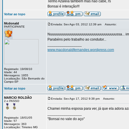
Tenho Azaleia também mas não cabe, rs
Bonsai é interação!!!
Voltar ao topo
Mcdonald
Enviada: Sex Ago 03, 2012 12:39 am
Assunto:
PARTICIPANTE
Nuuuuuuuuuuuuuuuuuuuuuuuuuuuuuuuuussa... impr
Parabéns pelo trabalho ao condutor...
_________________
www.macdonaldfernandes.wordpress.com
Registrado: 19/08/10
Idade: 44
Mensagens: 1955
Localização: São Bernardo do
Campo-SP
Voltar ao topo
MARCIO ROLDÃO
Enviada: Sex Ago 17, 2012 9:38 pm
Assunto:
2.o PASSO
Chamei minha esposa para ver, já que ela adora azaléia.
_________________
Registrado: 18/01/05
"Bonsai no vale do aço"
Idade: 57
Mensagens: 363
Localização: Timoteo MG