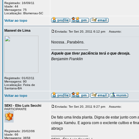
Registrado: 16/09/11
Idade: 44
Mensagens: 75
Localização: Blumenau-SC
Voltar ao topo
Maxwel de Lima
Enviada: Ter Set 20, 2011 6:12 pm
Assunto:
Noossa...Parabéns.
_________________
Aquele que tiver paciência terá o que deseja.
Benjamim Franklin
Registrado: 01/02/11
Mensagens: 90
Localização: Feira de
Santana-BA
Voltar ao topo
SEKI - Elio Luis Secchi
Enviada: Ter Set 20, 2011 9:27 pm
Assunto:
PARTICIPANTE
De fato uma linda planta. Digna de estar junto com
colega Xaméu. E agora com o exclente cultivo e fin
abraço
Registrado: 20/02/06
_________________
Idade: 66
Mensagens: 3658