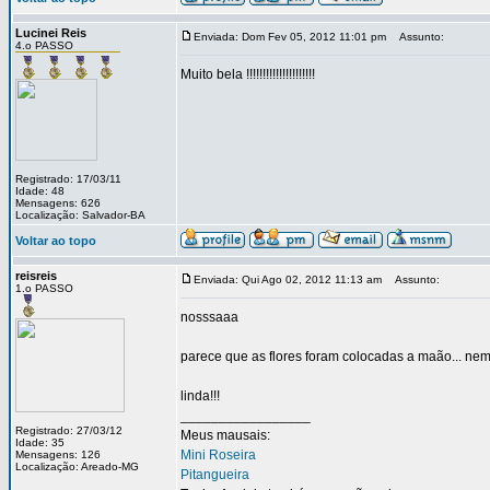
Lucinei Reis
Enviada: Dom Fev 05, 2012 11:01 pm
Assunto:
4.o PASSO
Muito bela !!!!!!!!!!!!!!!!!!!!!
Registrado: 17/03/11
Idade: 48
Mensagens: 626
Localização: Salvador-BA
Voltar ao topo
reisreis
Enviada: Qui Ago 02, 2012 11:13 am
Assunto:
1.o PASSO
nosssaaa
parece que as flores foram colocadas a maão... ne
linda!!!
_________________
Registrado: 27/03/12
Meus mausais:
Idade: 35
Mini Roseira
Mensagens: 126
Localização: Areado-MG
Pitangueira