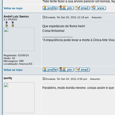
“Não tente fazer a sua árvore parecer um bonsai, f
Voltar ao topo
André Luiz Santos
Enviada: Ter Set 20, 2011 12:19 pm
Assunto:
2.o PASSO
Que espetáculo de flores hein!
Coisa finíssima!
_________________
“A impaciência pode levar a morte à Única Arte Viva
Registrado: 02/08/10
Idade: 42
Mensagens: 398
Localização: Aracruz-ES
Voltar ao topo
iperfly
Enviada: Ter Set 20, 2011 4:56 pm
Assunto:
Parabéns, muito bonita mesmo. coisas assim é que 