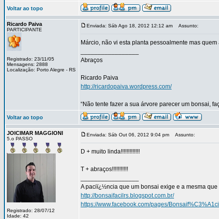
Voltar ao topo
Ricardo Paiva
Enviada: Sáb Ago 18, 2012 12:12 am
Assunto:
PARTICIPANTE
Márcio, não vi esta planta pessoalmente mas quem a 
_________________
Registrado: 23/11/05
Abraços
Mensagens: 2888
Localização: Porto Alegre - RS
Ricardo Paiva
http://ricardopaiva.wordpress.com/
“Não tente fazer a sua árvore parecer um bonsai, f
Voltar ao topo
JOICIMAR MAGGIONI
Enviada: Sáb Out 06, 2012 9:04 pm
Assunto:
5.o PASSO
D + muito linda!!!!!!!!!!!!!
T + abraços!!!!!!!!!!!
_________________
A paciï¿½ncia que um bonsai exige e a mesma que 
http://bonsaifacilrs.blogspot.com.br/
https://www.facebook.com/pages/Bonsaif%C3%A1ci
Registrado: 28/07/12
Idade: 42