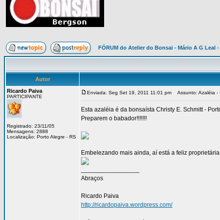
FÓRUM do Atelier do Bonsai - Mário A G Leal -
Autor
Ricardo Paiva
Enviada: Seg Set 19, 2011 11:01 pm
Assunto: Azaléia - 
PARTICIPANTE
Esta azaléia é da bonsaísta Christy E. Schmitt - Por
Preparem o babador!!!!!!!
Registrado: 23/11/05
Mensagens: 2888
Localização: Porto Alegre - RS
Embelezando mais ainda, aí está a feliz proprietária
_________________
Abraços
Ricardo Paiva
http://ricardopaiva.wordpress.com/