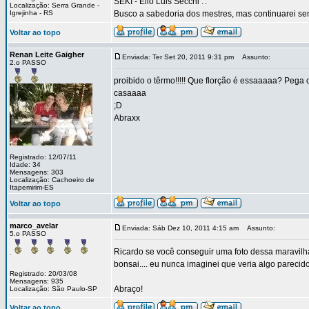
SEKI - Élio Luis Secchi .'.
Localização: Serra Grande -
Igrejinha - RS
Busco a sabedoria dos mestres, mas continuarei sen
Voltar ao topo
Renan Leite Gaigher
Enviada: Ter Set 20, 2011 9:31 pm
Assunto:
2.o PASSO
proibido o têrmo!!!!! Que florção é essaaaaa? Pega
casaaaa
;D
Abraxx
Registrado: 12/07/11
Idade: 34
Mensagens: 303
Localização: Cachoeiro de
Itapemirim-ES
Voltar ao topo
marco_avelar
Enviada: Sáb Dez 10, 2011 4:15 am
Assunto:
5.o PASSO
Ricardo se você conseguir uma foto dessa maravilha d
bonsai.... eu nunca imaginei que veria algo parecido 
Registrado: 20/03/08
Mensagens: 935
Abraço!
Localização: São Paulo-SP
Voltar ao topo