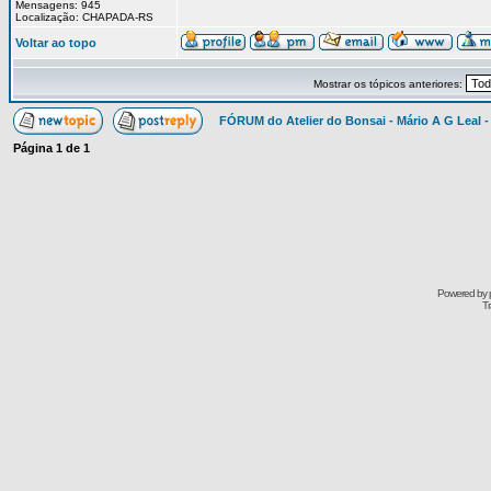
Mensagens: 945
Localização: CHAPADA-RS
Voltar ao topo
Mostrar os tópicos anteriores:
FÓRUM do Atelier do Bonsai - Mário A G Leal -
Página
1
de
1
Powered by
Tr