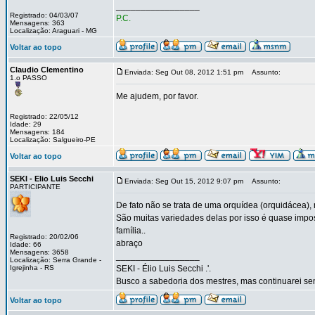
_________________
Registrado: 04/03/07
P.C.
Mensagens: 363
Localização: Araguari - MG
Voltar ao topo
Claudio Clementino
Enviada: Seg Out 08, 2012 1:51 pm
Assunto:
1.o PASSO
Me ajudem, por favor.
Registrado: 22/05/12
Idade: 29
Mensagens: 184
Localização: Salgueiro-PE
Voltar ao topo
SEKI - Elio Luis Secchi
Enviada: Seg Out 15, 2012 9:07 pm
Assunto:
PARTICIPANTE
De fato não se trata de uma orquídea (orquidácea), 
São muitas variedades delas por isso é quase impo
família..
Registrado: 20/02/06
abraço
Idade: 66
Mensagens: 3658
_________________
Localização: Serra Grande -
Igrejinha - RS
SEKI - Élio Luis Secchi .'.
Busco a sabedoria dos mestres, mas continuarei sen
Voltar ao topo