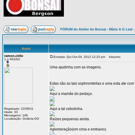
FÓRUM do Atelier do Bonsai - Mário A G Leal -
Autor
ramon.cirilo
Enviada: Qui Out 04, 2012 12:23 pm
Assunto:
1.o PASSO
Uma ajudinha com as imagens.
Estas são as tais sophronitellas e uma esta ate com 
Aqui a mamãe do pedaço.
Aqui a tal cebolinha.
Registrado: 22/08/11
Idade: 33
Mensagens: 149
Localização: Goiânia-GO
Raízes pequenas ainda.
Aglomeração(em cima e embaixo).