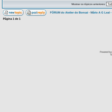
Mostrar os tópicos anteriores:
FÓRUM do Atelier do Bonsai - Mário A G Leal -
Página
1
de
1
Powered by
Tr