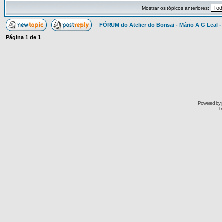
Mostrar os tópicos anteriores:
FÓRUM do Atelier do Bonsai - Mário A G Leal -
Página
1
de
1
Powered by
Tr