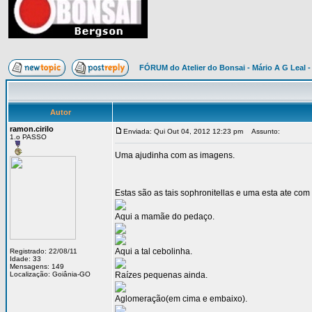
FÓRUM do Atelier do Bonsai - Mário A G Leal -
Autor
ramon.cirilo
Enviada: Qui Out 04, 2012 12:23 pm
Assunto:
1.o PASSO
Uma ajudinha com as imagens.
Estas são as tais sophronitellas e uma esta ate com 
Aqui a mamãe do pedaço.
Aqui a tal cebolinha.
Registrado: 22/08/11
Idade: 33
Mensagens: 149
Localização: Goiânia-GO
Raízes pequenas ainda.
Aglomeração(em cima e embaixo).