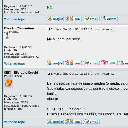
_________________
Registrado: 04/03/07
P.C.
Mensagens: 363
Localização: Araguari - MG
Voltar ao topo
Claudio Clementino
Enviada: Seg Out 08, 2012 1:51 pm
Assunto:
1.o PASSO
Me ajudem, por favor.
Registrado: 22/05/12
Idade: 29
Mensagens: 184
Localização: Salgueiro-PE
Voltar ao topo
SEKI - Elio Luis Secchi
Enviada: Seg Out 15, 2012 9:07 pm
Assunto:
PARTICIPANTE
De fato não se trata de uma orquídea (orquidácea), 
São muitas variedades delas por isso é quase impo
família..
Registrado: 20/02/06
abraço
Idade: 66
Mensagens: 3658
_________________
Localização: Serra Grande -
Igrejinha - RS
SEKI - Élio Luis Secchi .'.
Busco a sabedoria dos mestres, mas continuarei sen
Voltar ao topo