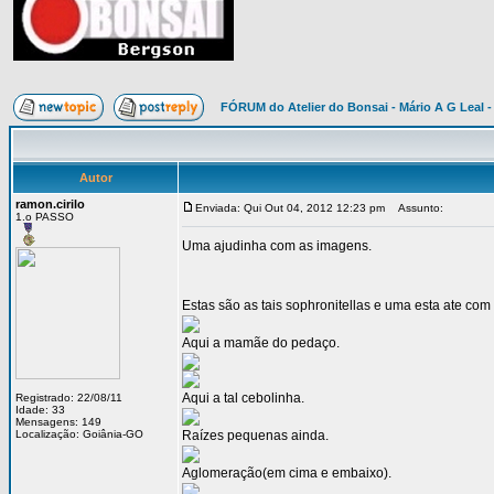
FÓRUM do Atelier do Bonsai - Mário A G Leal -
Autor
ramon.cirilo
Enviada: Qui Out 04, 2012 12:23 pm
Assunto:
1.o PASSO
Uma ajudinha com as imagens.
Estas são as tais sophronitellas e uma esta ate com 
Aqui a mamãe do pedaço.
Aqui a tal cebolinha.
Registrado: 22/08/11
Idade: 33
Mensagens: 149
Localização: Goiânia-GO
Raízes pequenas ainda.
Aglomeração(em cima e embaixo).