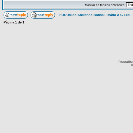
Mostrar os tópicos anteriores:
FÓRUM do Atelier do Bonsai - Mário A G Leal -
Página
1
de
1
Powered by
Tr