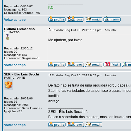
_________________
Registrado: 04/03/07
P.C.
Mensagens: 363
Localização: Araguari - MG
Voltar ao topo
Claudio Clementino
Enviada: Seg Out 08, 2012 1:51 pm
Assunto:
1.o PASSO
Me ajudem, por favor.
Registrado: 22/05/12
Idade: 29
Mensagens: 184
Localização: Salgueiro-PE
Voltar ao topo
SEKI - Elio Luis Secchi
Enviada: Seg Out 15, 2012 9:07 pm
Assunto:
PARTICIPANTE
De fato não se trata de uma orquídea (orquidácea), 
São muitas variedades delas por isso é quase impo
família..
Registrado: 20/02/06
abraço
Idade: 66
Mensagens: 3658
_________________
Localização: Serra Grande -
Igrejinha - RS
SEKI - Élio Luis Secchi .'.
Busco a sabedoria dos mestres, mas continuarei sen
Voltar ao topo