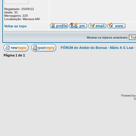
Registrado: 15/05/12
Idade: 31
Mensagens: 225
Localização: Manaus-AM
Voltar ao topo
Mostrar os tópicos anteriores:
FÓRUM do Atelier do Bonsai - Mário A G Leal -
Página
1
de
1
Powered by
Tr