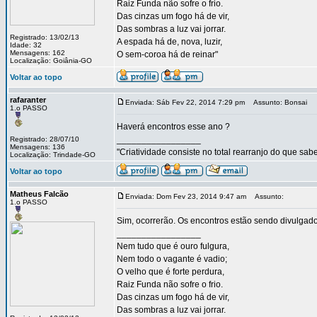
Raiz Funda não sofre o frio.
Das cinzas um fogo há de vir,
Das sombras a luz vai jorrar.
Registrado: 13/02/13
A espada há de, nova, luzir,
Idade: 32
Mensagens: 162
O sem-coroa há de reinar"
Localização: Goiânia-GO
Voltar ao topo
rafaranter
Enviada: Sáb Fev 22, 2014 7:29 pm
Assunto: Bonsai
1.o PASSO
Haverá encontros esse ano ?
_________________
Registrado: 28/07/10
Mensagens: 136
"Criatividade consiste no total rearranjo do que s
Localização: Trindade-GO
Voltar ao topo
Matheus Falcão
Enviada: Dom Fev 23, 2014 9:47 am
Assunto:
1.o PASSO
Sim, ocorrerão. Os encontros estão sendo divulgad
_________________
Nem tudo que é ouro fulgura,
Nem todo o vagante é vadio;
O velho que é forte perdura,
Raiz Funda não sofre o frio.
Das cinzas um fogo há de vir,
Das sombras a luz vai jorrar.