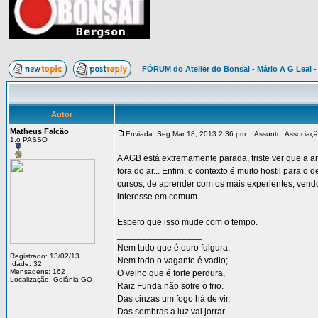
FÓRUM do Atelier do Bonsai - Mário A G Leal -
Autor
Matheus Falcão
Enviada: Seg Mar 18, 2013 2:36 pm
Assunto: Associaçã
1.o PASSO
A AGB está extremamente parada, triste ver que a ar
fora do ar... Enfim, o contexto é muito hostil para 
cursos, de aprender com os mais experientes, vend
interesse em comum.
Espero que isso mude com o tempo.
_________________
Nem tudo que é ouro fulgura,
Registrado: 13/02/13
Nem todo o vagante é vadio;
Idade: 32
Mensagens: 162
O velho que é forte perdura,
Localização: Goiânia-GO
Raiz Funda não sofre o frio.
Das cinzas um fogo há de vir,
Das sombras a luz vai jorrar.