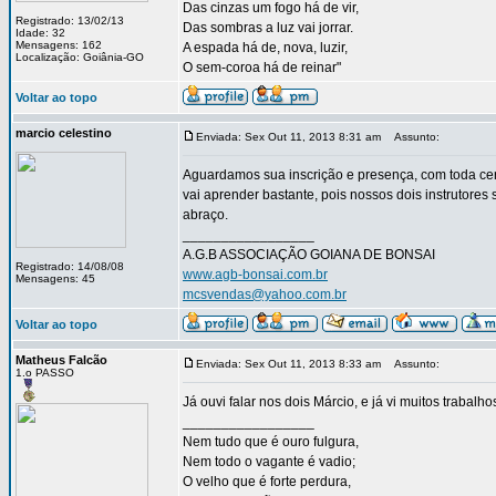
Das cinzas um fogo há de vir,
Registrado: 13/02/13
Das sombras a luz vai jorrar.
Idade: 32
Mensagens: 162
A espada há de, nova, luzir,
Localização: Goiânia-GO
O sem-coroa há de reinar"
Voltar ao topo
marcio celestino
Enviada: Sex Out 11, 2013 8:31 am
Assunto:
Aguardamos sua inscrição e presença, com toda cer
vai aprender bastante, pois nossos dois instrutores 
abraço.
_________________
A.G.B ASSOCIAÇÃO GOIANA DE BONSAI
Registrado: 14/08/08
www.agb-bonsai.com.br
Mensagens: 45
mcsvendas@yahoo.com.br
Voltar ao topo
Matheus Falcão
Enviada: Sex Out 11, 2013 8:33 am
Assunto:
1.o PASSO
Já ouvi falar nos dois Márcio, e já vi muitos trabalh
_________________
Nem tudo que é ouro fulgura,
Nem todo o vagante é vadio;
O velho que é forte perdura,