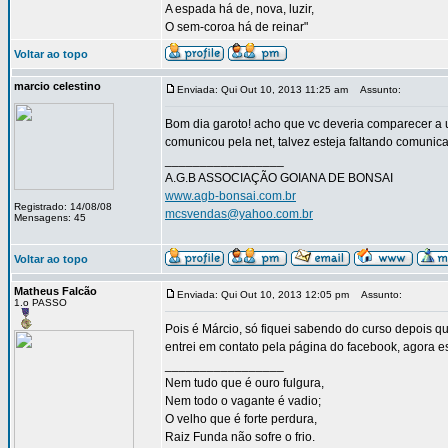
A espada há de, nova, luzir,
O sem-coroa há de reinar"
Voltar ao topo
marcio celestino
Enviada: Qui Out 10, 2013 11:25 am
Assunto:
Bom dia garoto! acho que vc deveria comparecer a 
comunicou pela net, talvez esteja faltando comunica
_________________
A.G.B ASSOCIAÇÃO GOIANA DE BONSAI
www.agb-bonsai.com.br
Registrado: 14/08/08
mcsvendas@yahoo.com.br
Mensagens: 45
Voltar ao topo
Matheus Falcão
Enviada: Qui Out 10, 2013 12:05 pm
Assunto:
1.o PASSO
Pois é Márcio, só fiquei sabendo do curso depois qu
entrei em contato pela página do facebook, agora 
_________________
Nem tudo que é ouro fulgura,
Nem todo o vagante é vadio;
O velho que é forte perdura,
Raiz Funda não sofre o frio.