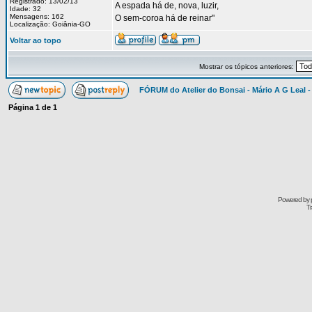
Registrado: 13/02/13
A espada há de, nova, luzir,
Idade: 32
Mensagens: 162
O sem-coroa há de reinar"
Localização: Goiânia-GO
Voltar ao topo
Mostrar os tópicos anteriores:
FÓRUM do Atelier do Bonsai - Mário A G Leal -
Página
1
de
1
Powered by
Tr