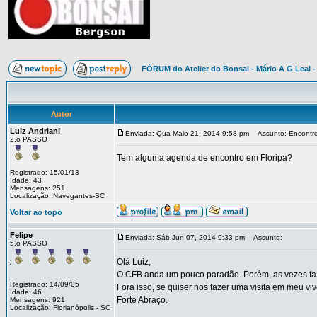
FÓRUM do Atelier do Bonsai - Mário A G Leal -
Autor
Luiz Andriani
Enviada: Qua Maio 21, 2014 9:58 pm
Assunto: Encontr
2.o PASSO
Tem alguma agenda de encontro em Floripa?
Registrado: 15/01/13
Idade: 43
Mensagens: 251
Localização: Navegantes-SC
Voltar ao topo
Felipe
Enviada: Sáb Jun 07, 2014 9:33 pm
Assunto:
5.o PASSO
Olá Luiz,
O CFB anda um pouco paradão. Porém, as vezes faz
Registrado: 14/09/05
Fora isso, se quiser nos fazer uma visita em meu vive
Idade: 46
Forte Abraço.
Mensagens: 921
Localização: Florianópolis - SC
_________________