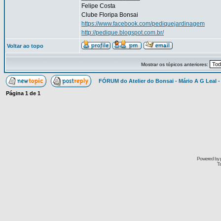
Felipe Costa
Clube Floripa Bonsai
https://www.facebook.com/pediquejardinagem
http://pedique.blogspot.com.br/
Voltar ao topo
Mostrar os tópicos anteriores:
FÓRUM do Atelier do Bonsai - Mário A G Leal -
Página
1
de
1
Powered by
Tr