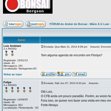
FÓRUM do Atelier do Bonsai - Mário A G Leal -
Autor
Luiz Andriani
Enviada: Qua Maio 21, 2014 9:58 pm
Assunto: Encontr
2.o PASSO
Tem alguma agenda de encontro em Floripa?
Registrado: 15/01/13
Idade: 43
Mensagens: 251
Localização: Navegantes-SC
Voltar ao topo
Felipe
Enviada: Sáb Jun 07, 2014 9:33 pm
Assunto:
5.o PASSO
Olá Luiz,
O CFB anda um pouco paradão. Porém, as vezes faz
Registrado: 14/09/05
Fora isso, se quiser nos fazer uma visita em meu vive
Idade: 46
Forte Abraço.
Mensagens: 921
Localização: Florianópolis - SC
_________________