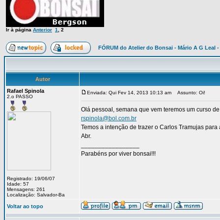
Ir à página
Anterior
1
,
2
FÓRUM do Atelier do Bonsai - Mário A G Leal -
Autor
Rafael Spinola
Enviada: Qui Fev 14, 2013 10:13 am
Assunto: Oi!
2.o PASSO
Olá pessoal, semana que vem teremos um curso de 
rspinola@bol.com.br
Temos a intenção de trazer o Carlos Tramujas para
Abr.
_________________
Parabéns por viver bonsai!!!
Registrado: 19/06/07
Idade: 57
Mensagens: 261
Localização: Salvador-Ba
Voltar ao topo