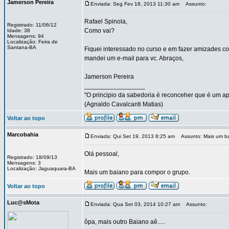
Jamerson Pereira
Enviada: Seg Fev 18, 2013 11:30 am
Assunto:
Rafael Spinola,
Registrado: 11/06/12
Como vai?
Idade: 38
Mensagens: 94
Localização: Feira de
Santana-BA
Fiquei interessado no curso e em fazer amizades c
mandei um e-mail para vc. Abraços,
Jamerson Pereira
_________________
"O principio da sabedoria é reconceher que é um ap
(Agnaldo Cavalcanti Matias)
Voltar ao topo
Marcobahia
Enviada: Qui Set 19, 2013 8:25 am
Assunto: Mais um b
Olá pessoal,
Registrado: 18/09/13
Mensagens: 3
Localização: Jaguaquara-BA
Mais um baiano para compor o grupo.
Voltar ao topo
Luc@sMota
Enviada: Qua Set 03, 2014 10:27 am
Assunto:
ôpa, mais outro Baiano aê.....