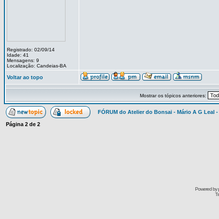
Registrado: 02/09/14
Idade: 41
Mensagens: 9
Localização: Candeias-BA
Voltar ao topo
Mostrar os tópicos anteriores:
FÓRUM do Atelier do Bonsai - Mário A G Leal -
Página
2
de
2
Powered by
Tr