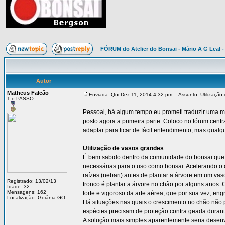
FÓRUM do Atelier do Bonsai - Mário A G Leal -
Autor
Matheus Falcão
Enviada: Qui Dez 11, 2014 4:32 pm
Assunto: Utilização 
1.o PASSO
Pessoal, há algum tempo eu prometi traduzir uma mat
posto agora a primeira parte. Coloco no fórum cent
adaptar para ficar de fácil entendimento, mas qual
Utilização de vasos grandes
É bem sabido dentro da comunidade do bonsai que p
necessárias para o uso como bonsai. Acelerando o c
raízes (nebari) antes de plantar a árvore em um v
Registrado: 13/02/13
tronco é plantar a árvore no chão por alguns anos.
Idade: 32
Mensagens: 162
forte e vigoroso da arte aérea, que por sua vez, eng
Localização: Goiânia-GO
Há situações nas quais o crescimento no chão não
espécies precisam de proteção contra geada durant
A solução mais simples aparentemente seria desen