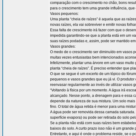
comparação com o crescimento no chão, bons resul
para o crescimento tem uma grande influência, que 
Vasos pequenos:
Uma planta “cheia de raízes” é aquela que as raí
novas raízes, ela vai sobreviver e emitir novas fol
Essa falta de crescimento irá fazer com que o des
impedida garantindo-se que a planta está em um vas
suas raízes podadas e, assim, pode ser mantido em
Vasos grandes:
O medo de o crescimento ser diminuído em vasos peq
muitas vezes entusiastas bem intencionados aconse
Infelizmente, plantar uma árvore em um vaso muito 
planta “cheia de raízes”. É preciso entender que p
O que se segue é um excerto de um tópico do fórum
pequenos e vasos grandes que eu já vi. O produtor
reenvasar regularmente ao invés de utilizar vasos 
“Voltando à física por um momento. A água irá esco
alcançado. Nesse ponto, a drenagem para e essa c
depende da natureza de sua mistura. Um solo mais
fino. O total de água retida é menor para uma mistu
A água pode ser removida dessa camada saturada. 
superfície evapora) ou pode ser retirada do solo pe
Se a planta não está com suas raízes bem estabelec
baixos do solo. A curto prazo isso não é um grande
Entretanto, e aqui é onde o problema reside, se o