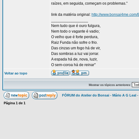
raízes, em seguida, começam os problemas.”
link da matéria original:
http://www.bonsai4me.com
_________________
Nem tudo que é ouro fulgura,
Nem todo o vagante é vadio;
O velho que é forte perdura,
Raiz Funda não sofre o frio.
Das cinzas um fogo há de vir,
Das sombras a luz vai jorrar.
A espada há de, nova, luzir,
O sem-coroa há de reinar"
Voltar ao topo
Mostrar os tópicos anteriores:
FÓRUM do Atelier do Bonsai - Mário A G Leal -
Página
1
de
1