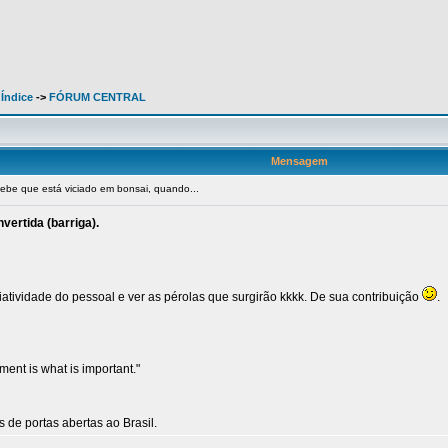
 Índice
->
FÓRUM CENTRAL
Mensagem
be que está viciado em bonsai, quando...
vertida (barriga).
riatividade do pessoal e ver as pérolas que surgirão kkkk. De sua contribuição
.
yment is what is important."
de portas abertas ao Brasil.