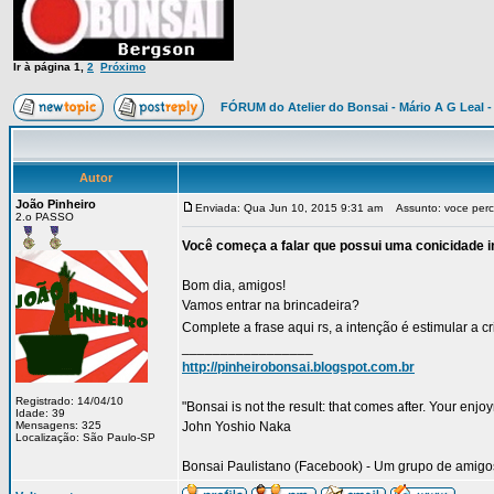
Ir à página
1
,
2
Próximo
FÓRUM do Atelier do Bonsai - Mário A G Leal -
Autor
João Pinheiro
Enviada: Qua Jun 10, 2015 9:31 am
Assunto: voce perce
2.o PASSO
Você começa a falar que possui uma conicidade in
Bom dia, amigos!
Vamos entrar na brincadeira?
Complete a frase aqui rs, a intenção é estimular a c
_________________
http://pinheirobonsai.blogspot.com.br
Registrado: 14/04/10
"Bonsai is not the result: that comes after. Your enjo
Idade: 39
Mensagens: 325
John Yoshio Naka
Localização: São Paulo-SP
Bonsai Paulistano (Facebook) - Um grupo de amigos 