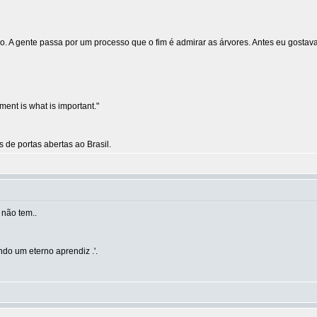
uco. A gente passa por um processo que o fim é admirar as árvores. Antes eu gost
yment is what is important."
de portas abertas ao Brasil.
não tem..
do um eterno aprendiz .'.