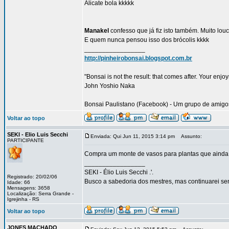
Alicate bola kkkkk
Manakel
confesso que já fiz isto também. Muito lo
E quem nunca pensou isso dos brócolis kkkk
_________________
http://pinheirobonsai.blogspot.com.br
"Bonsai is not the result: that comes after. Your enjo
John Yoshio Naka
Bonsai Paulistano (Facebook) - Um grupo de amigos 
Voltar ao topo
SEKI - Elio Luis Secchi
Enviada: Qui Jun 11, 2015 3:14 pm
Assunto:
PARTICIPANTE
Compra um monte de vasos para plantas que ainda 
_________________
SEKI - Élio Luis Secchi .'.
Registrado: 20/02/06
Busco a sabedoria dos mestres, mas continuarei sen
Idade: 66
Mensagens: 3658
Localização: Serra Grande -
Igrejinha - RS
Voltar ao topo
JONES MACHADO