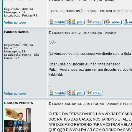
Enviada: Sex Jun 12, 2015 5:53 pm
Assunto:
Registrado: 04/06/14
...entra em todas as floriculturas em seu caminho 
Mensagens: 49
Localização: Pelotas-RS
Voltar ao topo
Fabiano Batista
Enviada: Sex Jun 12, 2015 8:54 pm
Assunto:
João,
Registrado: 27/08/14
Idade: 55
Mensagens: 83
Na verdade eu não consegui ver direito se era Bola 
Localização: Penha - São
Paulo - SP
Obs.: Essa do Brócolis eu não tinha pensado....
Putz.... Agora toda vez que ver um Brócolis eu vou le
kkkkkkkk
.
Voltar ao topo
CARLOS PEREIRA
Enviada: Sáb Jun 13, 2015 12:46 pm
Assunto: É PREO
OUTRO DIA ESTAVA DANDO UMA VOLTA DE CAR
DOS PÁTIOS DAS CASAS, NOS JARDINS E TAL, E 
ATÉ QUE FIZ O RETORNO PARA MOSTRAR A EL
QUE QQR DIA VOU FALAR COM O DONO DA CASA 