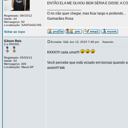
ENTÃO ELA ME OLHOU BEM SÉRIA E DISSE: A C
_________________
O rio não quer chegar, mas ficar largo e profundo...
Registrado: 08/10/12
Guimarães Rosa
Idade: 44
Mensagens: 93
Localização: SANTIAGO-RS
Voltar ao topo
Gilson Reis
Enviada: Sáb Jun 13, 2015 7:48 pm
Assunto:
2.o PASSO
KKKK!!!! cada uma!!!!
Registrado: 05/03/13
Idade: 54
Você percebe que está viciado em bonsai quando a
Mensagens: 300
Localização: Mauá-SP
assim!!! kkk