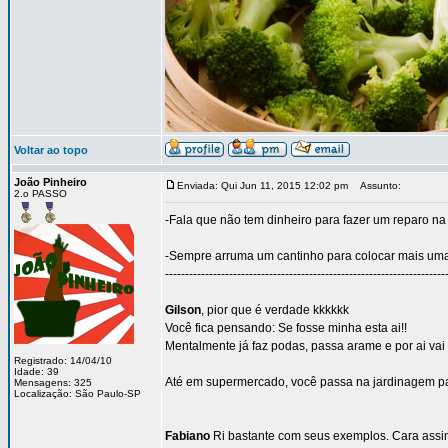
Voltar ao topo
João Pinheiro
Enviada: Qui Jun 11, 2015 12:02 pm
Assunto:
2.o PASSO
-Fala que não tem dinheiro para fazer um reparo na
-Sempre arruma um cantinho para colocar mais uma
----------------------------------------------------------------------
Gilson
, pior que é verdade kkkkkk
Você fica pensando: Se fosse minha esta ai!!
Mentalmente já faz podas, passa arame e por ai vai
Registrado: 14/04/10
Idade: 39
Até em supermercado, você passa na jardinagem para
Mensagens: 325
Localização: São Paulo-SP
Fabiano
Ri bastante com seus exemplos. Cara assim 