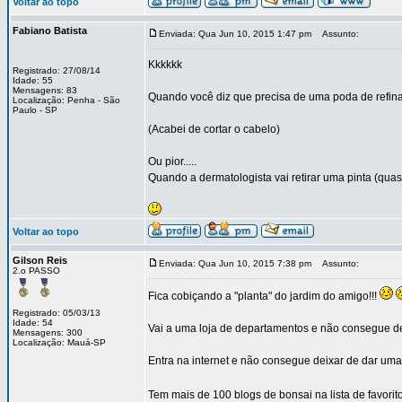
Voltar ao topo
Fabiano Batista
Enviada: Qua Jun 10, 2015 1:47 pm
Assunto:
Kkkkkk
Registrado: 27/08/14
Idade: 55
Mensagens: 83
Quando você diz que precisa de uma poda de refin
Localização: Penha - São
Paulo - SP
(Acabei de cortar o cabelo)
Ou pior.....
Quando a dermatologista vai retirar uma pinta (quas
Voltar ao topo
Gilson Reis
Enviada: Qua Jun 10, 2015 7:38 pm
Assunto:
2.o PASSO
Fica cobiçando a "planta" do jardim do amigo!!!
Registrado: 05/03/13
Idade: 54
Vai a uma loja de departamentos e não consegue de
Mensagens: 300
Localização: Mauá-SP
Entra na internet e não consegue deixar de dar uma
Tem mais de 100 blogs de bonsai na lista de favorito