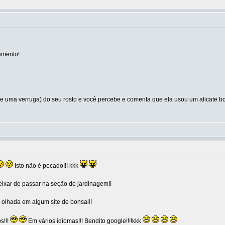
amento!
e uma verruga) do seu rosto e você percebe e comenta que ela usou um alicate bola e
Isto não é pecado!!! kkk
ixar de passar na seção de jardinagem!!
 olhada em algum site de bonsai!!
s!!!
Em vários idiomas!!! Bendito google!!!!kkk