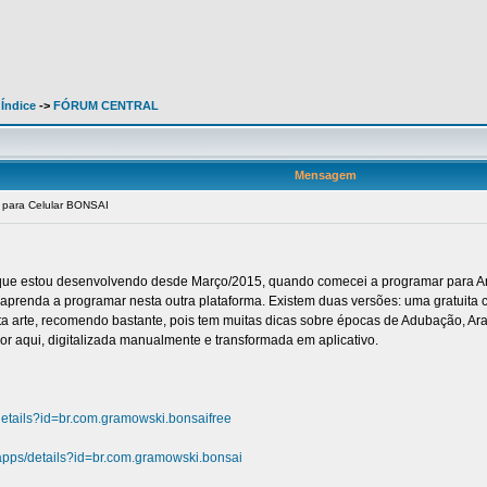
 Índice
->
FÓRUM CENTRAL
Mensagem
 para Celular BONSAI
i que estou desenvolvendo desde Março/2015, quando comecei a programar para And
aprenda a programar nesta outra plataforma. Existem duas versões: uma gratuita 
arte, recomendo bastante, pois tem muitas dicas sobre épocas de Adubação, Ara
por aqui, digitalizada manualmente e transformada em aplicativo.
/details?id=br.com.gramowski.bonsaifree
/apps/details?id=br.com.gramowski.bonsai