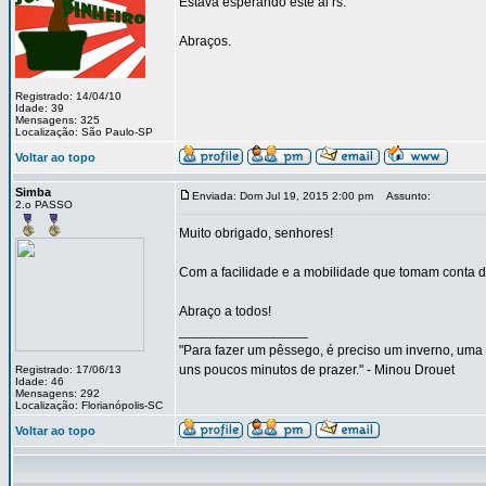
Estava esperando este ai rs.
Abraços.
Registrado: 14/04/10
Idade: 39
Mensagens: 325
Localização: São Paulo-SP
Voltar ao topo
Simba
Enviada: Dom Jul 19, 2015 2:00 pm
Assunto:
2.o PASSO
Muito obrigado, senhores!
Com a facilidade e a mobilidade que tomam conta d
Abraço a todos!
_________________
"Para fazer um pêssego, é preciso um inverno, uma 
uns poucos minutos de prazer." - Minou Drouet
Registrado: 17/06/13
Idade: 46
Mensagens: 292
Localização: Florianópolis-SC
Voltar ao topo