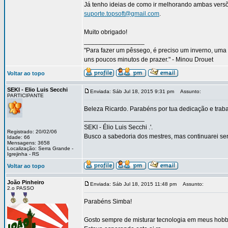
Já tenho ideias de como ir melhorando ambas versõ
suporte.topsoft@gmail.com
.
Muito obrigado!
_________________
"Para fazer um pêssego, é preciso um inverno, uma 
uns poucos minutos de prazer." - Minou Drouet
Voltar ao topo
SEKI - Elio Luis Secchi
Enviada: Sáb Jul 18, 2015 9:31 pm
Assunto:
PARTICIPANTE
Beleza Ricardo. Parabéns por tua dedicação e trab
_________________
SEKI - Élio Luis Secchi .'.
Registrado: 20/02/06
Busco a sabedoria dos mestres, mas continuarei sen
Idade: 66
Mensagens: 3658
Localização: Serra Grande -
Igrejinha - RS
Voltar ao topo
João Pinheiro
Enviada: Sáb Jul 18, 2015 11:48 pm
Assunto:
2.o PASSO
Parabéns Simba!
Gosto sempre de misturar tecnologia em meus hobbies