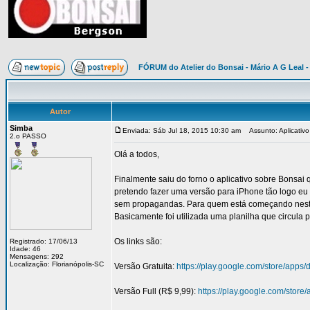
FÓRUM do Atelier do Bonsai - Mário A G Leal -
Autor
Simba
Enviada: Sáb Jul 18, 2015 10:30 am
Assunto: Aplicativo
2.o PASSO
Olá a todos,
Finalmente saiu do forno o aplicativo sobre Bonsa
pretendo fazer uma versão para iPhone tão logo eu 
sem propagandas. Para quem está começando nesta 
Basicamente foi utilizada uma planilha que circula 
Os links são:
Registrado: 17/06/13
Idade: 46
Mensagens: 292
Localização: Florianópolis-SC
Versão Gratuita:
https://play.google.com/store/apps
Versão Full (R$ 9,99):
https://play.google.com/store