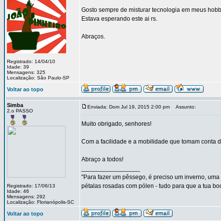
Gosto sempre de misturar tecnologia em meus hobbies
Estava esperando este ai rs.
Abraços.
Registrado: 14/04/10
Idade: 39
Mensagens: 325
Localização: São Paulo-SP
Voltar ao topo
Simba
Enviada: Dom Jul 19, 2015 2:00 pm
Assunto:
2.o PASSO
Muito obrigado, senhores!
Com a facilidade e a mobilidade que tomam conta d
Abraço a todos!
_________________
"Para fazer um pêssego, é preciso um inverno, uma 
pétalas rosadas com pólen - tudo para que a tua b
Registrado: 17/06/13
Idade: 46
Mensagens: 292
Localização: Florianópolis-SC
Voltar ao topo