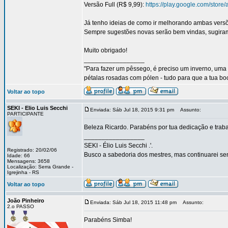
Versão Full (R$ 9,99):
https://play.google.com/store
Já tenho ideias de como ir melhorando ambas versõ
Sempre sugestões novas serão bem vindas, sugira
Muito obrigado!
_________________
"Para fazer um pêssego, é preciso um inverno, uma 
pétalas rosadas com pólen - tudo para que a tua b
Voltar ao topo
SEKI - Elio Luis Secchi
Enviada: Sáb Jul 18, 2015 9:31 pm
Assunto:
PARTICIPANTE
Beleza Ricardo. Parabéns por tua dedicação e trab
_________________
SEKI - Élio Luis Secchi .'.
Registrado: 20/02/06
Busco a sabedoria dos mestres, mas continuarei sen
Idade: 66
Mensagens: 3658
Localização: Serra Grande -
Igrejinha - RS
Voltar ao topo
João Pinheiro
Enviada: Sáb Jul 18, 2015 11:48 pm
Assunto:
2.o PASSO
Parabéns Simba!