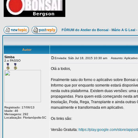
FÓRUM do Atelier do Bonsai - Mário A G Leal -
Autor
Simba
Enviada: Sáb Jul 18, 2015 10:30 am
Assunto: Aplicativo
2.o PASSO
Olá a todos,
Finalmente saiu do forno o aplicativo sobre Bonsa
Informo que por enquanto somente estará disponíve
nesta outra plataforma. Existem duas versões: uma 
propagandas. Para quem está começando nesta arte
Insolação, Poda, Rega, Transplante e ainda outras O
manualmente e transformada em aplicativo.
Registrado: 17/06/13
Idade: 46
Mensagens: 292
Localização: Florianópolis-SC
Os links são:
Versão Gratuita:
https://play.google.com/store/apps