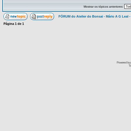
Mostrar os tópicos anteriores:
FÓRUM do Atelier do Bonsai - Mário A G Leal -
Página
1
de
1
Powered by
Tr