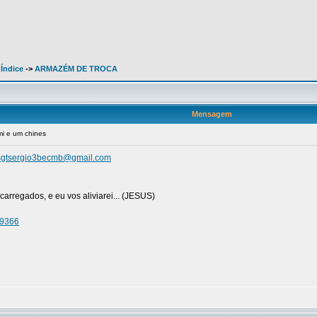
 Índice
->
ARMAZÉM DE TROCA
Mensagem
i e um chines
sgtsergio3becmb@gmail.com
arregados, e eu vos aliviarei... (JESUS)
49366