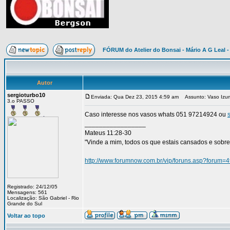
FÓRUM do Atelier do Bonsai - Mário A G Leal -
Autor
sergioturbo10
Enviada: Qua Dez 23, 2015 4:59 am
Assunto: Vaso Izum
3.o PASSO
Caso interesse nos vasos whats 051 97214924 ou
_________________
Mateus 11:28-30
"Vinde a mim, todos os que estais cansados e sobrec
http://www.forumnow.com.br/vip/foruns.asp?forum=
Registrado: 24/12/05
Mensagens: 561
Localização: São Gabriel - Rio
Grande do Sul
Voltar ao topo