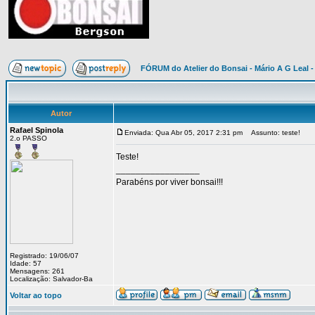
FÓRUM do Atelier do Bonsai - Mário A G Leal -
Autor
Rafael Spinola
Enviada: Qua Abr 05, 2017 2:31 pm
Assunto: teste!
2.o PASSO
Teste!
_________________
Parabéns por viver bonsai!!!
Registrado: 19/06/07
Idade: 57
Mensagens: 261
Localização: Salvador-Ba
Voltar ao topo