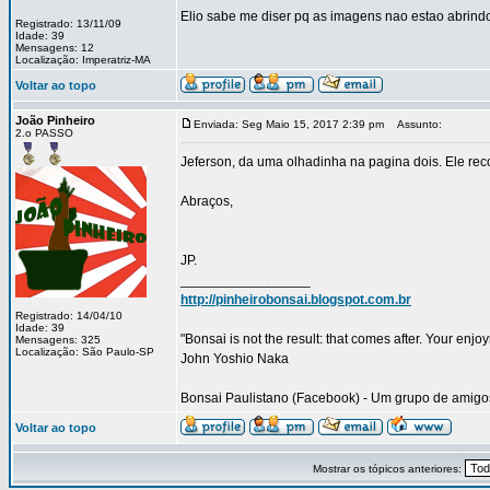
Elio sabe me diser pq as imagens nao estao abrind
Registrado: 13/11/09
Idade: 39
Mensagens: 12
Localização: Imperatriz-MA
Voltar ao topo
João Pinheiro
Enviada: Seg Maio 15, 2017 2:39 pm
Assunto:
2.o PASSO
Jeferson, da uma olhadinha na pagina dois. Ele re
Abraços,
JP.
_________________
http://pinheirobonsai.blogspot.com.br
Registrado: 14/04/10
Idade: 39
"Bonsai is not the result: that comes after. Your enjo
Mensagens: 325
Localização: São Paulo-SP
John Yoshio Naka
Bonsai Paulistano (Facebook) - Um grupo de amigos 
Voltar ao topo
Mostrar os tópicos anteriores: