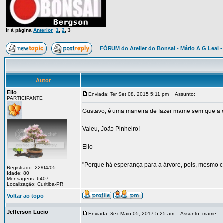
Ir à página
Anterior
1
,
2
,
3
FÓRUM do Atelier do Bonsai - Mário A G Leal -
Autor
Elio
Enviada: Ter Set 08, 2015 5:11 pm
Assunto:
PARTICIPANTE
Gustavo, é uma maneira de fazer mame sem que a ci
Valeu, João Pinheiro!
_________________
Elio
"Porque há esperança para a árvore, pois, mesmo co
Registrado: 22/04/05
Idade: 80
Mensagens: 6407
Localização: Curitiba-PR
Voltar ao topo
Jefferson Lucio
Enviada: Sex Maio 05, 2017 5:25 am
Assunto: mame