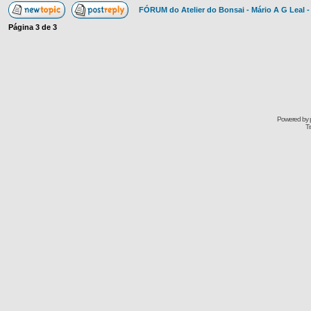
FÓRUM do Atelier do Bonsai - Mário A G Leal -
Página
3
de
3
Powered by
Tr